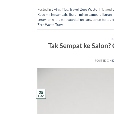
Posted in
Living
,
Tips
,
Travel
,
Zero Waste
|
Tagged
b
Kado minim sampah
,
liburan minim sampah
,
liburan 
perayaan natal
,
perayaan tahun baru
,
tahun baru
,
ze
Zero Waste Travel
B
Tak Sempat ke Salon? 
POSTED ON
D
25
Dec