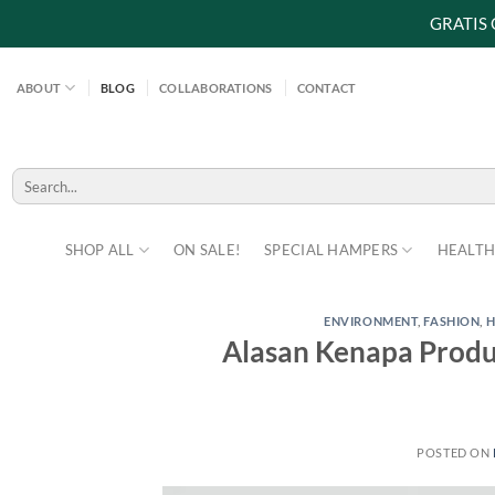
GRATIS
Skip
to
ABOUT
BLOG
COLLABORATIONS
CONTACT
content
Search
for:
SHOP ALL
ON SALE!
SPECIAL HAMPERS
HEALTH
ENVIRONMENT
,
FASHION
,
H
Alasan Kenapa Produ
POSTED ON