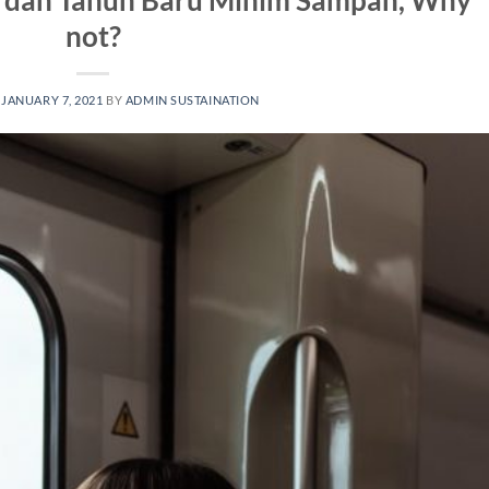
l dan Tahun Baru Minim Sampah, Why
not?
N
JANUARY 7, 2021
BY
ADMIN SUSTAINATION