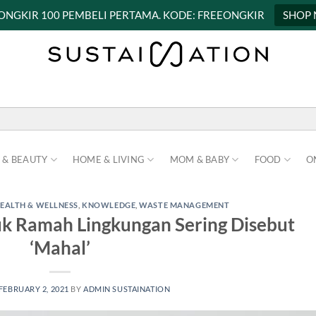
 ONGKIR 100 PEMBELI PERTAMA. KODE: FREEONGKIR
SHOP
 & BEAUTY
HOME & LIVING
MOM & BABY
FOOD
O
EALTH & WELLNESS
,
KNOWLEDGE
,
WASTE MANAGEMENT
k Ramah Lingkungan Sering Disebut
‘Mahal’
FEBRUARY 2, 2021
BY
ADMIN SUSTAINATION