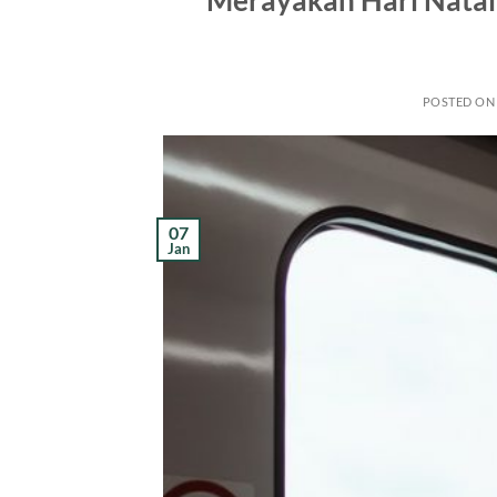
Merayakan Hari Nata
POSTED O
07
Jan