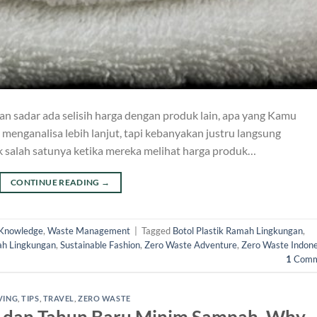
n sadar ada selisih harga dengan produk lain, apa yang Kamu
menganalisa lebih lanjut, tapi kebanyakan justru langsung
salah satunya ketika mereka melihat harga produk…
CONTINUE READING
→
Knowledge
,
Waste Management
|
Tagged
Botol Plastik Ramah Lingkungan
,
h Lingkungan
,
Sustainable Fashion
,
Zero Waste Adventure
,
Zero Waste Indone
1
Comm
VING
,
TIPS
,
TRAVEL
,
ZERO WASTE