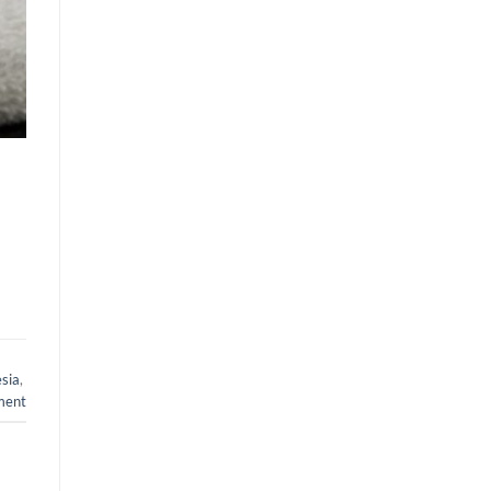
sia
,
ent