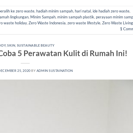
eralih ke zero waste
,
hadiah minim sampah
,
hari natal
,
ide hadiah zero waste
,
ramah lingkungan
,
Minim Sampah
,
minim sampah plastik
,
perayaan minim sam
ro waste holiday
,
Zero Waste Indonesia
,
zero waste lifestyle
,
Zero Waste Living
1
Comm
ODY
,
SKIN
,
SUSTAINABLE BEAUTY
Coba 5 Perawatan Kulit di Rumah Ini!
ECEMBER 25, 2020
BY
ADMIN SUSTAINATION