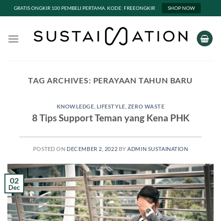
GRATIS ONGKIR 100 PEMBELI PERTAMA. KODE: FREEONGKIR
SHOP NOW
Skip
to
content
TAG ARCHIVES:
PERAYAAN TAHUN BARU
KNOWLEDGE
,
LIFESTYLE
,
ZERO WASTE
8 Tips Support Teman yang Kena PHK
POSTED ON
DECEMBER 2, 2022
BY
ADMIN SUSTAINATION
02
Dec