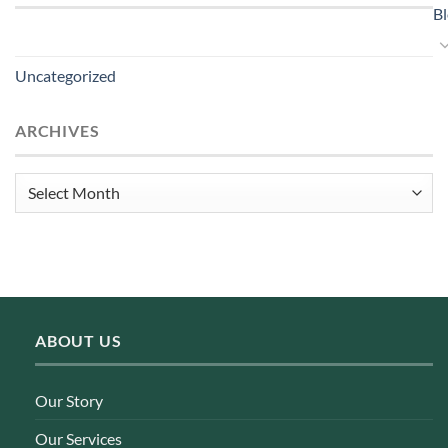
B
Uncategorized
ARCHIVES
Archives
ABOUT US
Our Story
Our Services