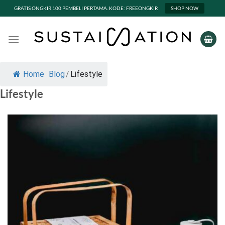
GRATIS ONGKIR 100 PEMBELI PERTAMA. KODE: FREEONGKIR
SHOP NOW
Skip
to
content
Home
Blog
/
Lifestyle
Lifestyle