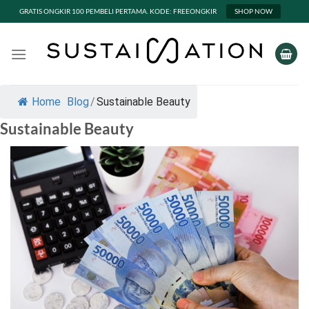
GRATIS ONGKIR 100 PEMBELI PERTAMA. KODE: FREEONGKIR
SHOP NOW
Skip
to
content
Home
Blog
/
Sustainable Beauty
Sustainable Beauty