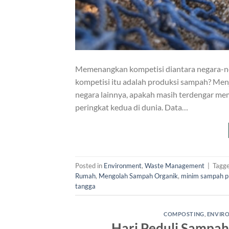
Memenangkan kompetisi diantara negara-nega
kompetisi itu adalah produksi sampah? Men
negara lainnya, apakah masih terdengar m
peringkat kedua di dunia. Data…
Posted in
Environment
,
Waste Management
|
Tagg
Rumah
,
Mengolah Sampah Organik
,
minim sampah pl
tangga
COMPOSTING
,
ENVIR
Hari Peduli Sampah