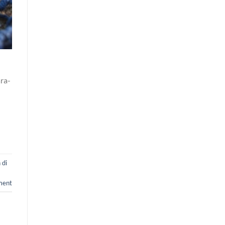
ra-
 di
ent