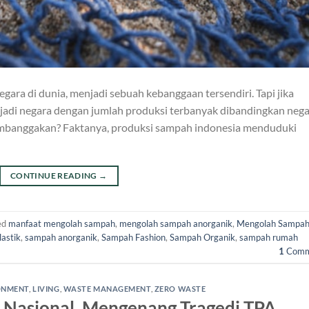
ra di dunia, menjadi sebuah kebanggaan tersendiri. Tapi jika
jadi negara dengan jumlah produksi terbanyak dibandingkan nega
embanggakan? Faktanya, produksi sampah indonesia menduduki
CONTINUE READING
→
ed
manfaat mengolah sampah
,
mengolah sampah anorganik
,
Mengolah Sampah
astik
,
sampah anorganik
,
Sampah Fashion
,
Sampah Organik
,
sampah rumah
1
Comm
ONMENT
,
LIVING
,
WASTE MANAGEMENT
,
ZERO WASTE
 Nasional, Mengenang Tragedi TPA