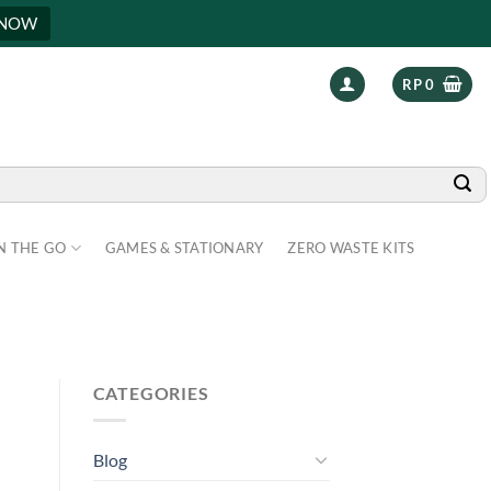
 NOW
RP
0
N THE GO
GAMES & STATIONARY
ZERO WASTE KITS
H
CATEGORIES
Blog