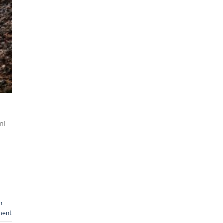
ni
h
ment