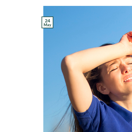
24
May