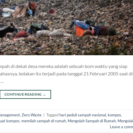
pah di dekat desa mereka adalah sebuah bom waktu yang siap
asnya, ledakan itu terjadi pada tanggal 21 Februari 2005 saat di
i…
CONTINUE READING
→
Management
,
Zero Waste
|
Tagged
hari peduli sampah nasional
,
kompos
,
at kompos
,
memilah sampah di rumah
,
Mengolah Sampah di Rumah
,
Mengola
Leave a com