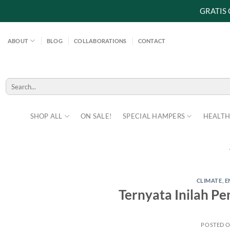
GRATIS
Skip
to
ABOUT
BLOG
COLLABORATIONS
CONTACT
content
Search
for:
SHOP ALL
ON SALE!
SPECIAL HAMPERS
HEALTH
CLIMATE
,
E
Ternyata Inilah P
POSTED 