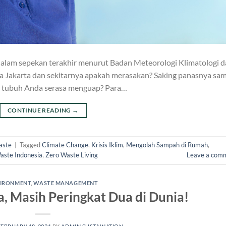
dalam sepekan terakhir menurut Badan Meteorologi Klimatologi 
ea Jakarta dan sekitarnya apakah merasakan? Saking panasnya sa
m tubuh Anda serasa menguap? Para…
CONTINUE READING
→
aste
|
Tagged
Climate Change
,
Krisis Iklim
,
Mengolah Sampah di Rumah
,
aste Indonesia
,
Zero Waste Living
Leave a com
IRONMENT
,
WASTE MANAGEMENT
, Masih Peringkat Dua di Dunia!