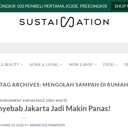
 ONGKIR 100 PEMBELI PERTAMA. KODE: FREEONGKIR
SHOP
 & BEAUTY
HOME & LIVING
MOM & BABY
FOOD
O
TAG ARCHIVES:
MENGOLAH SAMPAH DI RUMA
NVIRONMENT
,
KNOWLEDGE
,
ZERO WASTE
enyebab Jakarta Jadi Makin Panas!
ON
MAY 24, 2022
BY
ADMIN SUSTAINATION