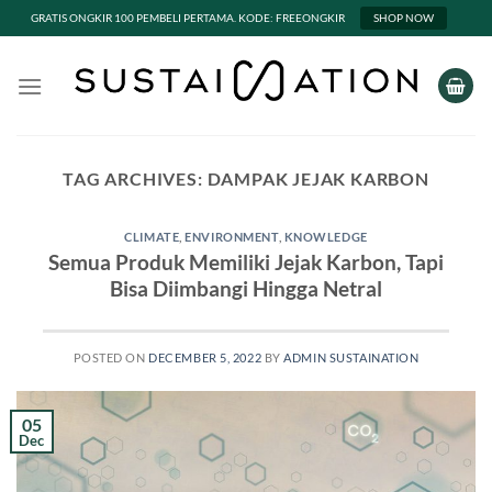
GRATIS ONGKIR 100 PEMBELI PERTAMA. KODE: FREEONGKIR
SHOP NOW
Skip
to
content
TAG ARCHIVES:
DAMPAK JEJAK KARBON
CLIMATE
,
ENVIRONMENT
,
KNOWLEDGE
Semua Produk Memiliki Jejak Karbon, Tapi
Bisa Diimbangi Hingga Netral
POSTED ON
DECEMBER 5, 2022
BY
ADMIN SUSTAINATION
05
Dec