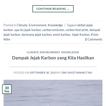
CONTINUE READING
→
Posted in
Climate
,
Environment
,
Knowledge
|
Tagged
akibat jejak
karbon
,
apa itu jejak karbon
,
carbon emission
,
carbon foot print
,
dampak
jejak karbon
,
darimana jejak karbon
,
emisi karbon
,
Jejak Karbon
,
Krisis
Iklim
2
Comments
CLIMATE
,
ENVIRONMENT
,
KNOWLEDGE
Dampak Jejak Karbon yang Kita Hasilkan
POSTED ON
SEPTEMBER 30, 2019
BY
DWI SASETYANINGTYAS
30
Sep