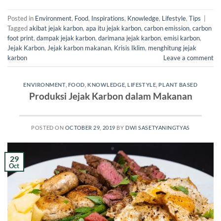
Posted in
Environment
,
Food
,
Inspirations
,
Knowledge
,
Lifestyle
,
Tips
|
Tagged
akibat jejak karbon
,
apa itu jejak karbon
,
carbon emission
,
carbon
foot print
,
dampak jejak karbon
,
darimana jejak karbon
,
emisi karbon
,
Jejak Karbon
,
Jejak karbon makanan
,
Krisis Iklim
,
menghitung jejak
karbon
Leave a comment
ENVIRONMENT
,
FOOD
,
KNOWLEDGE
,
LIFESTYLE
,
PLANT BASED
Produksi Jejak Karbon dalam Makanan
POSTED ON
OCTOBER 29, 2019
BY
DWI SASETYANINGTYAS
29
Oct