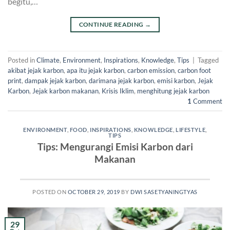
begitu,…
CONTINUE READING
→
Posted in
Climate
,
Environment
,
Inspirations
,
Knowledge
,
Tips
|
Tagged
akibat jejak karbon
,
apa itu jejak karbon
,
carbon emission
,
carbon foot
print
,
dampak jejak karbon
,
darimana jejak karbon
,
emisi karbon
,
Jejak
Karbon
,
Jejak karbon makanan
,
Krisis Iklim
,
menghitung jejak karbon
1
Comment
ENVIRONMENT
,
FOOD
,
INSPIRATIONS
,
KNOWLEDGE
,
LIFESTYLE
,
TIPS
Tips: Mengurangi Emisi Karbon dari
Makanan
POSTED ON
OCTOBER 29, 2019
BY
DWI SASETYANINGTYAS
29