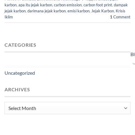
karbon
,
apa itu jejak karbon
,
carbon emission
,
carbon foot print
,
dampak
jejak karbon
,
darimana jejak karbon
,
emisi karbon
,
Jejak Karbon
,
Krisis
Iklim
1
Comment
CATEGORIES
B
Uncategorized
ARCHIVES
Archives