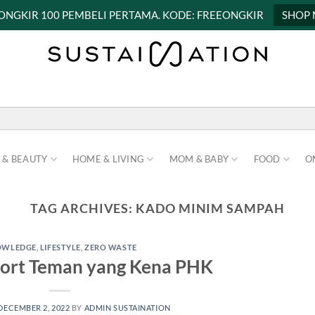
 ONGKIR 100 PEMBELI PERTAMA. KODE: FREEONGKIR
SHOP
 & BEAUTY
HOME & LIVING
MOM & BABY
FOOD
O
TAG ARCHIVES:
KADO MINIM SAMPAH
OWLEDGE
,
LIFESTYLE
,
ZERO WASTE
port Teman yang Kena PHK
DECEMBER 2, 2022
BY
ADMIN SUSTAINATION