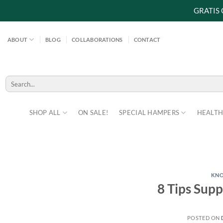
GRATIS
Skip
to
ABOUT
BLOG
COLLABORATIONS
CONTACT
content
Search
for:
SHOP ALL
ON SALE!
SPECIAL HAMPERS
HEALTH
KN
8 Tips Sup
POSTED ON