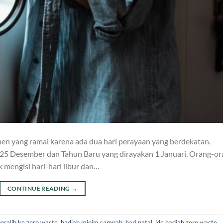
en yang ramai karena ada dua hari perayaan yang berdekatan.
l 25 Desember dan Tahun Baru yang dirayakan 1 Januari. Orang-o
mengisi hari-hari libur dan…
CONTINUE READING
→
eralih ke zero waste
,
hadiah minim sampah
,
hari natal
,
ide hadiah zero waste
,