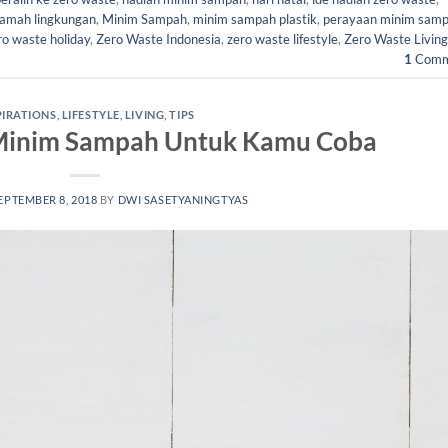
ramah lingkungan
,
Minim Sampah
,
minim sampah plastik
,
perayaan minim sam
ro waste holiday
,
Zero Waste Indonesia
,
zero waste lifestyle
,
Zero Waste Living
1
Comm
PIRATIONS
,
LIFESTYLE
,
LIVING
,
TIPS
h Minim Sampah Untuk Kamu Coba
EPTEMBER 8, 2018
BY
DWI SASETYANINGTYAS