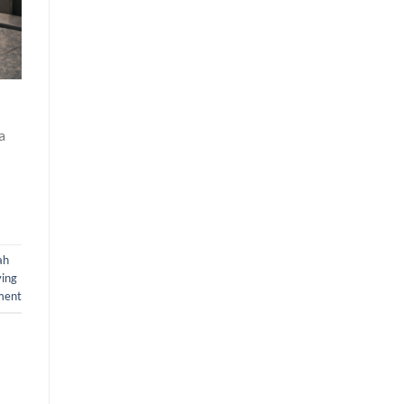
a
ah
ving
ment