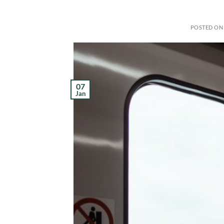
POSTED O
07
Jan