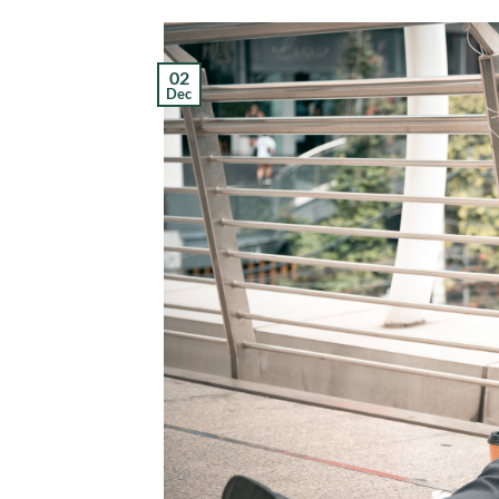
02
Dec