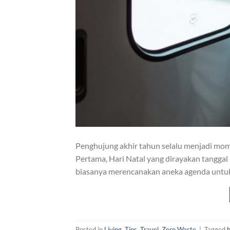
Penghujung akhir tahun selalu menjadi mom
Pertama, Hari Natal yang dirayakan tangga
biasanya merencanakan aneka agenda untuk 
Posted in
Living
,
Tips
,
Travel
,
Zero Waste
|
Tagged
b