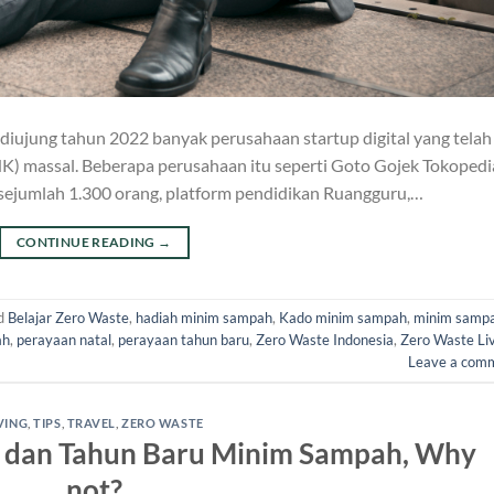
diujung tahun 2022 banyak perusahaan startup digital yang telah
 massal. Beberapa perusahaan itu seperti Goto Gojek Tokopedi
ejumlah 1.300 orang, platform pendidikan Ruangguru,…
CONTINUE READING
→
d
Belajar Zero Waste
,
hadiah minim sampah
,
Kado minim sampah
,
minim samp
ah
,
perayaan natal
,
perayaan tahun baru
,
Zero Waste Indonesia
,
Zero Waste Li
Leave a com
VING
,
TIPS
,
TRAVEL
,
ZERO WASTE
l dan Tahun Baru Minim Sampah, Why
not?