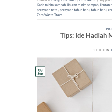
Kado minim sampah
,
liburan minim sampah
,
liburan 
perayaan natal
,
perayaan tahun baru
,
tahun baru
,
ze
Zero Waste Travel
INS
Tips: Ide Hadia
POSTED ON
S
08
Sep