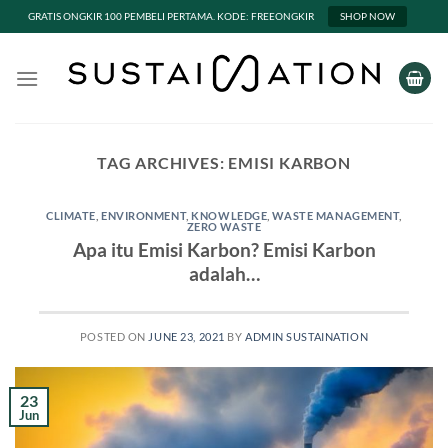
GRATIS ONGKIR 100 PEMBELI PERTAMA. KODE: FREEONGKIR
SHOP NOW
Skip
to
content
TAG ARCHIVES:
EMISI KARBON
CLIMATE
,
ENVIRONMENT
,
KNOWLEDGE
,
WASTE MANAGEMENT
,
ZERO WASTE
Apa itu Emisi Karbon? Emisi Karbon
adalah…
POSTED ON
JUNE 23, 2021
BY
ADMIN SUSTAINATION
23
Jun