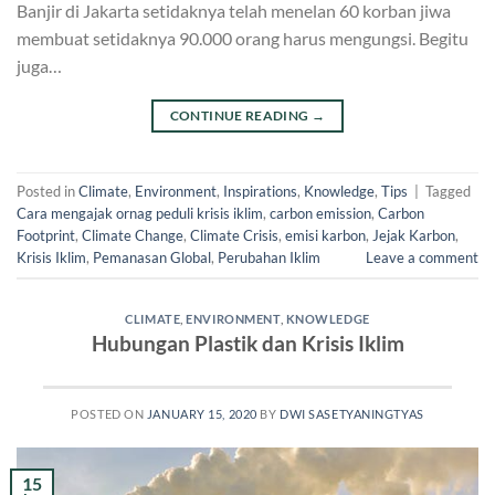
Banjir di Jakarta setidaknya telah menelan 60 korban jiwa
membuat setidaknya 90.000 orang harus mengungsi. Begitu
juga…
CONTINUE READING
→
Posted in
Climate
,
Environment
,
Inspirations
,
Knowledge
,
Tips
|
Tagged
Cara mengajak ornag peduli krisis iklim
,
carbon emission
,
Carbon
Footprint
,
Climate Change
,
Climate Crisis
,
emisi karbon
,
Jejak Karbon
,
Krisis Iklim
,
Pemanasan Global
,
Perubahan Iklim
Leave a comment
CLIMATE
,
ENVIRONMENT
,
KNOWLEDGE
Hubungan Plastik dan Krisis Iklim
POSTED ON
JANUARY 15, 2020
BY
DWI SASETYANINGTYAS
15