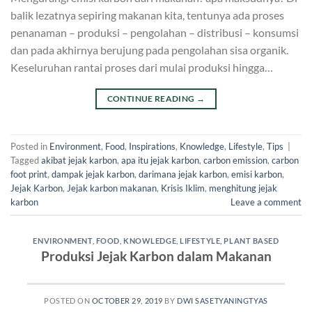
balik lezatnya sepiring makanan kita, tentunya ada proses
penanaman – produksi – pengolahan – distribusi – konsumsi
dan pada akhirnya berujung pada pengolahan sisa organik.
Keseluruhan rantai proses dari mulai produksi hingga…
CONTINUE READING
→
Posted in
Environment
,
Food
,
Inspirations
,
Knowledge
,
Lifestyle
,
Tips
|
Tagged
akibat jejak karbon
,
apa itu jejak karbon
,
carbon emission
,
carbon
foot print
,
dampak jejak karbon
,
darimana jejak karbon
,
emisi karbon
,
Jejak Karbon
,
Jejak karbon makanan
,
Krisis Iklim
,
menghitung jejak
karbon
Leave a comment
ENVIRONMENT
,
FOOD
,
KNOWLEDGE
,
LIFESTYLE
,
PLANT BASED
Produksi Jejak Karbon dalam Makanan
POSTED ON
OCTOBER 29, 2019
BY
DWI SASETYANINGTYAS