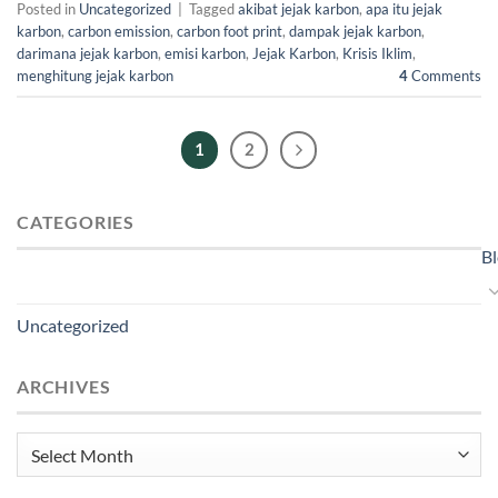
Posted in
Uncategorized
|
Tagged
akibat jejak karbon
,
apa itu jejak
karbon
,
carbon emission
,
carbon foot print
,
dampak jejak karbon
,
darimana jejak karbon
,
emisi karbon
,
Jejak Karbon
,
Krisis Iklim
,
menghitung jejak karbon
4
Comments
1
2
CATEGORIES
B
Uncategorized
ARCHIVES
Archives