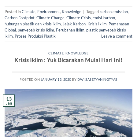
Posted in
Climate
,
Environment
,
Knowledge
|
Tagged
carbon emission
,
Carbon Footprint
,
Climate Change
,
Climate Crisis
,
emisi karbon
,
hubungan plastik dan krisis iklim
,
Jejak Karbon
,
Krisis Iklim
,
Pemanasan
Global
,
penyebab krisis iklim
,
Perubahan Iklim
,
plastik penyebab kirsis
iklim
,
Proses Produksi Plastik
Leave a comment
CLIMATE
,
KNOWLEDGE
Krisis Iklim : Yuk Bicarakan Mulai Hari Ini!
POSTED ON
JANUARY 13, 2020
BY
DWI SASETYANINGTYAS
13
Jan