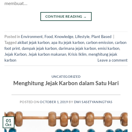
membuat…
CONTINUE READING
→
Posted in
Environment
,
Food
,
Knowledge
,
Lifestyle
,
Plant Based
|
Tagged
akibat jejak karbon
,
apa itu jejak karbon
,
carbon emission
,
carbon
foot print
,
dampak jejak karbon
,
darimana jejak karbon
,
emisi karbon
,
Jejak Karbon
,
Jejak karbon makanan
,
Krisis Iklim
,
menghitung jejak
karbon
Leave a comment
UNCATEGORIZED
Menghitung Jejak Karbon dalam Satu Hari
POSTED ON
OCTOBER 1, 2019
BY
DWI SASETYANINGTYAS
01
Oct