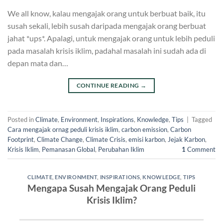
We all know, kalau mengajak orang untuk berbuat baik, itu
susah sekali, lebih susah daripada mengajak orang berbuat
jahat *ups*. Apalagi, untuk mengajak orang untuk lebih peduli
pada masalah krisis iklim, padahal masalah ini sudah ada di
depan mata dan…
CONTINUE READING
→
Posted in
Climate
,
Environment
,
Inspirations
,
Knowledge
,
Tips
|
Tagged
Cara mengajak ornag peduli krisis iklim
,
carbon emission
,
Carbon
Footprint
,
Climate Change
,
Climate Crisis
,
emisi karbon
,
Jejak Karbon
,
Krisis Iklim
,
Pemanasan Global
,
Perubahan Iklim
1
Comment
CLIMATE
,
ENVIRONMENT
,
INSPIRATIONS
,
KNOWLEDGE
,
TIPS
Mengapa Susah Mengajak Orang Peduli
Krisis Iklim?