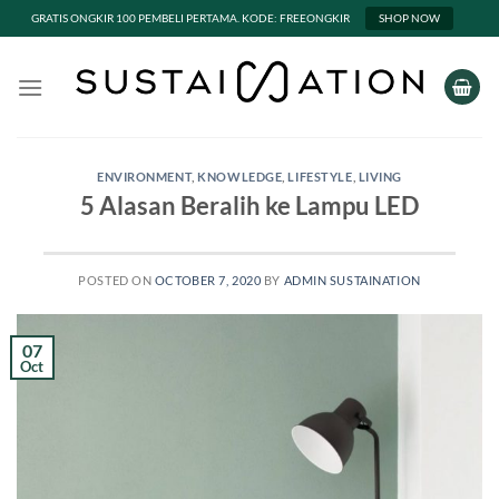
GRATIS ONGKIR 100 PEMBELI PERTAMA. KODE: FREEONGKIR
SHOP NOW
Skip
to
content
ENVIRONMENT
,
KNOWLEDGE
,
LIFESTYLE
,
LIVING
5 Alasan Beralih ke Lampu LED
POSTED ON
OCTOBER 7, 2020
BY
ADMIN SUSTAINATION
07
Oct