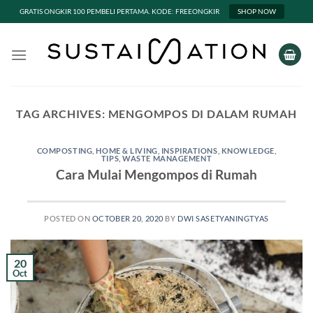
GRATIS ONGKIR 100 PEMBELI PERTAMA. KODE: FREEONGKIR
SHOP NOW
Skip
to
content
TAG ARCHIVES:
MENGOMPOS DI DALAM RUMAH
COMPOSTING
,
HOME & LIVING
,
INSPIRATIONS
,
KNOWLEDGE
,
TIPS
,
WASTE MANAGEMENT
Cara Mulai Mengompos di Rumah
POSTED ON
OCTOBER 20, 2020
BY
DWI SASETYANINGTYAS
20
Oct