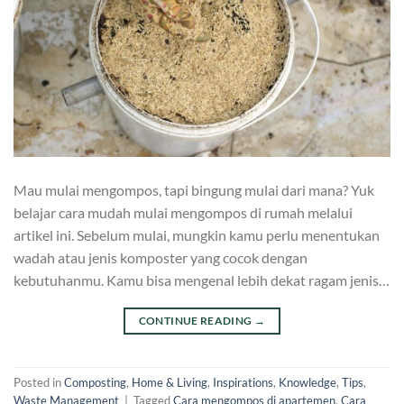
Mau mulai mengompos, tapi bingung mulai dari mana? Yuk
belajar cara mudah mulai mengompos di rumah melalui
artikel ini. Sebelum mulai, mungkin kamu perlu menentukan
wadah atau jenis komposter yang cocok dengan
kebutuhanmu. Kamu bisa mengenal lebih dekat ragam jenis…
CONTINUE READING
→
Posted in
Composting
,
Home & Living
,
Inspirations
,
Knowledge
,
Tips
,
Waste Management
|
Tagged
Cara mengompos di apartemen
,
Cara