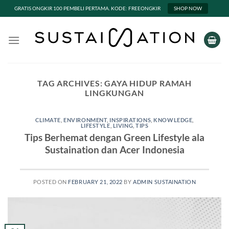
GRATIS ONGKIR 100 PEMBELI PERTAMA. KODE: FREEONGKIR
SHOP NOW
Skip
to
content
TAG ARCHIVES:
GAYA HIDUP RAMAH
LINGKUNGAN
CLIMATE
,
ENVIRONMENT
,
INSPIRATIONS
,
KNOWLEDGE
,
LIFESTYLE
,
LIVING
,
TIPS
Tips Berhemat dengan Green Lifestyle ala
Sustaination dan Acer Indonesia
POSTED ON
FEBRUARY 21, 2022
BY
ADMIN SUSTAINATION