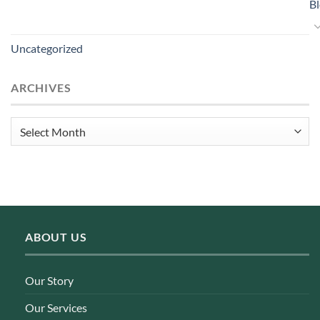
B
Uncategorized
ARCHIVES
Archives
ABOUT US
Our Story
Our Services