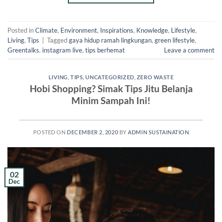
Posted in
Climate
,
Environment
,
Inspirations
,
Knowledge
,
Lifestyle
,
Living
,
Tips
|
Tagged
gaya hidup ramah lingkungan
,
green lifestyle
,
Greentalks
,
instagram live
,
tips berhemat
Leave a comment
LIVING
,
TIPS
,
UNCATEGORIZED
,
ZERO WASTE
Hobi Shopping? Simak Tips Jitu Belanja
Minim Sampah Ini!
POSTED ON
DECEMBER 2, 2020
BY
ADMIN SUSTAINATION
02
Dec