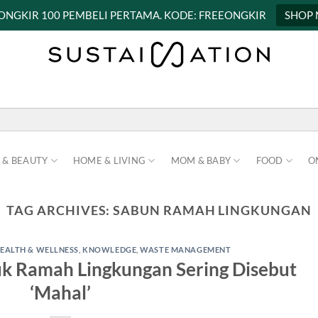
 ONGKIR 100 PEMBELI PERTAMA. KODE: FREEONGKIR
SHOP
 & BEAUTY
HOME & LIVING
MOM & BABY
FOOD
O
TAG ARCHIVES:
SABUN RAMAH LINGKUNGAN
EALTH & WELLNESS
,
KNOWLEDGE
,
WASTE MANAGEMENT
k Ramah Lingkungan Sering Disebut
‘Mahal’