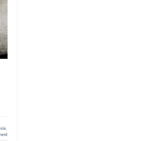
sia
,
ent