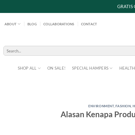
GRATIS
Skip
to
ABOUT
BLOG
COLLABORATIONS
CONTACT
content
Search
for:
SHOP ALL
ON SALE!
SPECIAL HAMPERS
HEALTH
ENVIRONMENT
,
FASHION
,
H
Alasan Kenapa Produ