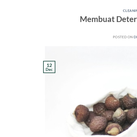
CLEANI
Membuat Deterg
POSTED ON
D
12
Dec