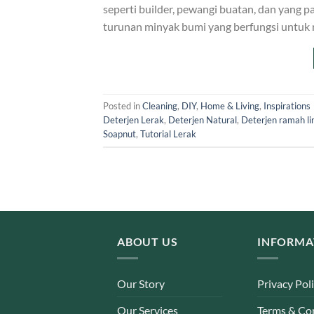
seperti builder, pewangi buatan, dan yang 
turunan minyak bumi yang berfungsi untuk
Posted in
Cleaning
,
DIY
,
Home & Living
,
Inspirations
Deterjen Lerak
,
Deterjen Natural
,
Deterjen ramah l
Soapnut
,
Tutorial Lerak
ABOUT US
INFORMA
Our Story
Privacy Pol
Our Services
Terms & Co