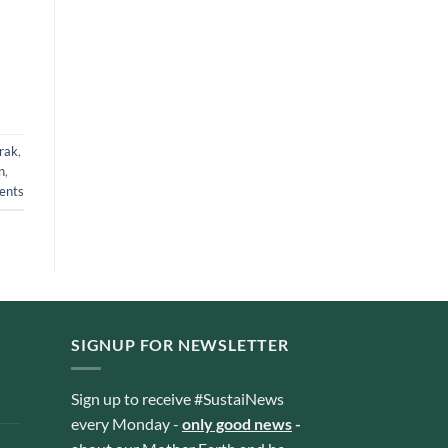
rak
,
n
,
nts
SIGNUP FOR NEWSLETTER
Sign up to receive #SustaiNews
every Monday -
only good news
-