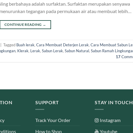
paling berbahaya adalah surfaktan. Surfaktan merupakan senyawa
 menurunkan tegangan pada permukaan air atau membuat lebih…
CONTINUE READING
→
|
Tagged
Buah lerak
,
Cara Membuat Deterjen Lerak
,
Cara Membuat Sabun Le
ingkungan
,
Klerak
,
Lerak
,
Sabun Lerak
,
Sabun Natural
,
Sabun Ramah Lingkunga
17
Comme
TION
SUPPORT
STAY IN TOUCH
icy
Track Your Order
Instagram
nditions
How to Shop
Youtube