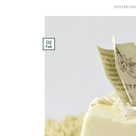
POSTED ON
02
Feb