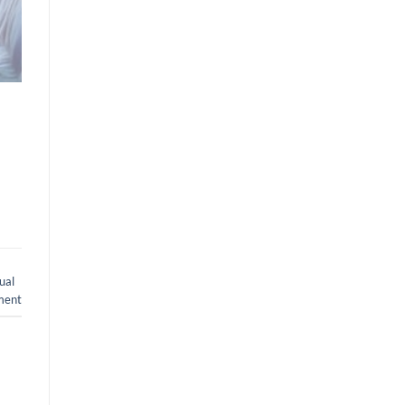
ual
ment