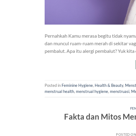
Pernahkah Kamu merasa begitu tidak nyama
dan muncul ruam-ruam merah di sekitar vagi
pembalut. Apa itu alergi pembalut? Yuk kita
Posted in
Feminine Hygiene
,
Health & Beauty
,
Menst
menstrual health
,
menstrual hygiene
,
menstruasi
,
Me
FE
Fakta dan Mitos Me
POSTED O