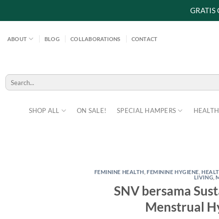
GRATIS
Skip
to
ABOUT
BLOG
COLLABORATIONS
CONTACT
content
Search
for:
SHOP ALL
ON SALE!
SPECIAL HAMPERS
HEALTH
FEMININE HEALTH
,
FEMININE HYGIENE
,
HEALT
LIVING
,
SNV bersama Susta
Menstrual 