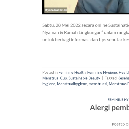
Sabtu, 28 Mei 2022 secara online Sustaina
Nyaman & Ramah Lingkungan” dalam rangka 
untuk berbagi informasi dan tips seputar k
Posted in
Feminine Health
,
Feminine Hygiene
,
Healt
Menstrual Cup
,
Sustainable Beauty
|
Tagged
Keseha
hygiene
,
Menstrualhygiene
,
menstruasi
,
Menstruasi
FEMININE HY
Alergi pemb
POSTED 