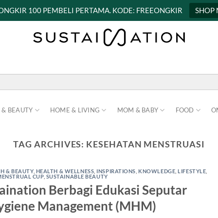
 ONGKIR 100 PEMBELI PERTAMA. KODE: FREEONGKIR
SHOP
 & BEAUTY
HOME & LIVING
MOM & BABY
FOOD
O
TAG ARCHIVES:
KESEHATAN MENSTRUASI
H & BEAUTY
,
HEALTH & WELLNESS
,
INSPIRATIONS
,
KNOWLEDGE
,
LIFESTYLE
,
MENSTRUAL CUP
,
SUSTAINABLE BEAUTY
ination Berbagi Edukasi Seputar
Hygiene Management (MHM)