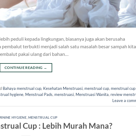
ebih peduli kepada lingkungan, biasanya juga akan berusaha
 pembalut terbukti menjadi salah satu masalah besar sampah kita
 pembalut pakai ulang dari bahan…
CONTINUE READING
→
ed
Bahaya menstrual cup
,
Kesehatan Menstruasi
,
menstrual cup
,
menstrual cup
trual hygiene
,
Menstrual Pads
,
menstruasi
,
Menstruasi Wanita
,
review menstr
Leave a com
MININE HYGIENE
,
MENSTRUAL CUP
strual Cup : Lebih Murah Mana?