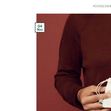
POSTED ON
04
Nov