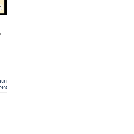
an
rual
ment