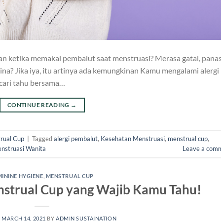
n ketika memakai pembalut saat menstruasi? Merasa gatal, pana
na? Jika iya, itu artinya ada kemungkinan Kamu mengalami alergi
 cari tahu bersama…
CONTINUE READING
→
rual Cup
|
Tagged
alergi pembalut
,
Kesehatan Menstruasi
,
menstrual cup
,
nstruasi Wanita
Leave a com
MININE HYGIENE
,
MENSTRUAL CUP
nstrual Cup yang Wajib Kamu Tahu!
N
MARCH 14, 2021
BY
ADMIN SUSTAINATION