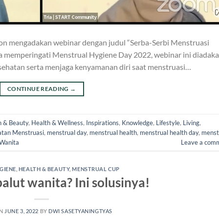
tion mengadakan webinar dengan judul “Serba-Serbi Menstruasi
memperingati Menstrual Hygiene Day 2022, webinar ini diadak
esehatan serta menjaga kenyamanan diri saat menstruasi…
CONTINUE READING
→
h & Beauty
,
Health & Wellness
,
Inspirations
,
Knowledge
,
Lifestyle
,
Living
,
tan Menstruasi
,
menstrual day
,
menstrual health
,
menstrual health day
,
menst
 Wanita
Leave a com
GIENE
,
HEALTH & BEAUTY
,
MENSTRUAL CUP
alut wanita? Ini solusinya!
ON
JUNE 3, 2022
BY
DWI SASETYANINGTYAS