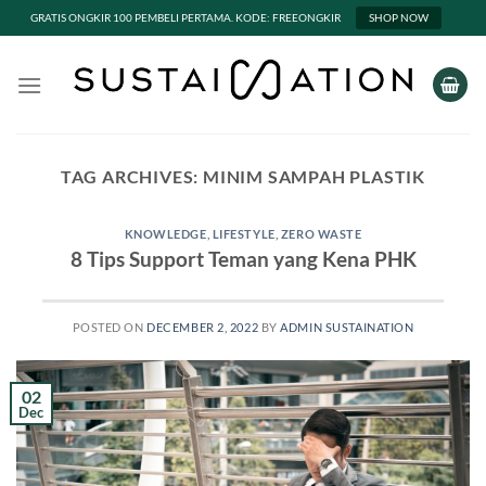
GRATIS ONGKIR 100 PEMBELI PERTAMA. KODE: FREEONGKIR
SHOP NOW
Skip
to
content
TAG ARCHIVES:
MINIM SAMPAH PLASTIK
KNOWLEDGE
,
LIFESTYLE
,
ZERO WASTE
8 Tips Support Teman yang Kena PHK
POSTED ON
DECEMBER 2, 2022
BY
ADMIN SUSTAINATION
02
Dec