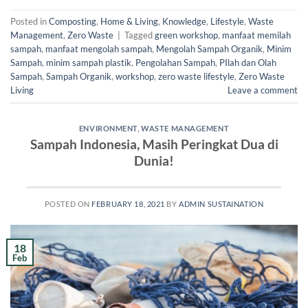
Posted in
Composting
,
Home & Living
,
Knowledge
,
Lifestyle
,
Waste
Management
,
Zero Waste
|
Tagged
green workshop
,
manfaat memilah
sampah
,
manfaat mengolah sampah
,
Mengolah Sampah Organik
,
Minim
Sampah
,
minim sampah plastik
,
Pengolahan Sampah
,
PIlah dan Olah
Sampah
,
Sampah Organik
,
workshop
,
zero waste lifestyle
,
Zero Waste
Living
Leave a comment
ENVIRONMENT
,
WASTE MANAGEMENT
Sampah Indonesia, Masih Peringkat Dua di
Dunia!
POSTED ON
FEBRUARY 18, 2021
BY
ADMIN SUSTAINATION
18
Feb