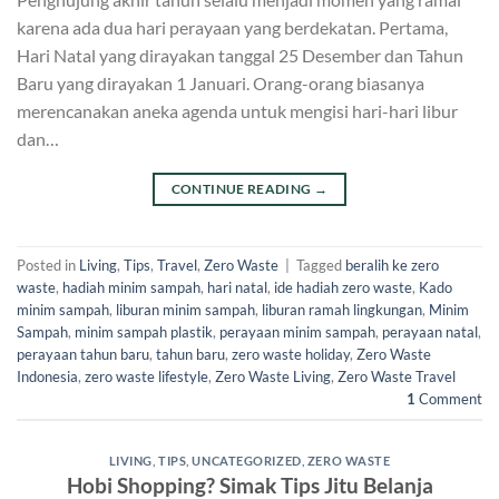
karena ada dua hari perayaan yang berdekatan. Pertama,
Hari Natal yang dirayakan tanggal 25 Desember dan Tahun
Baru yang dirayakan 1 Januari. Orang-orang biasanya
merencanakan aneka agenda untuk mengisi hari-hari libur
dan…
CONTINUE READING
→
Posted in
Living
,
Tips
,
Travel
,
Zero Waste
|
Tagged
beralih ke zero
waste
,
hadiah minim sampah
,
hari natal
,
ide hadiah zero waste
,
Kado
minim sampah
,
liburan minim sampah
,
liburan ramah lingkungan
,
Minim
Sampah
,
minim sampah plastik
,
perayaan minim sampah
,
perayaan natal
,
perayaan tahun baru
,
tahun baru
,
zero waste holiday
,
Zero Waste
Indonesia
,
zero waste lifestyle
,
Zero Waste Living
,
Zero Waste Travel
1
Comment
LIVING
,
TIPS
,
UNCATEGORIZED
,
ZERO WASTE
Hobi Shopping? Simak Tips Jitu Belanja