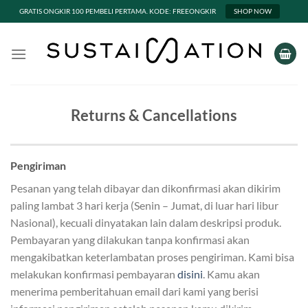
GRATIS ONGKIR 100 PEMBELI PERTAMA. KODE: FREEONGKIR
SHOP NOW
Skip
to
content
Returns & Cancellations
Pengiriman
Pesanan yang telah dibayar dan dikonfirmasi akan dikirim
paling lambat 3 hari kerja (Senin – Jumat, di luar hari libur
Nasional), kecuali dinyatakan lain dalam deskripsi produk.
Pembayaran yang dilakukan tanpa konfirmasi akan
mengakibatkan keterlambatan proses pengiriman. Kami bisa
melakukan konfirmasi pembayaran
disini
. Kamu akan
menerima pemberitahuan email dari kami yang berisi