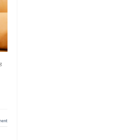
g
ment