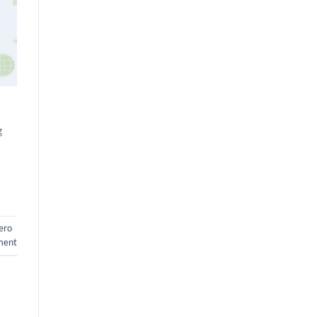
g
ero
ment