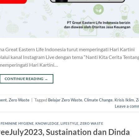
ma Great Eastern Life Indonesia turut memperingati Hari Kartini
lui kanal Instagram Live dengan tema “Nanti Kita Cerita Tentan
a memperingati Hari Kartini…
CONTINUE READING
→
ment
,
Zero Waste
|
Tagged
Belajar Zero Waste
,
Climate Change
,
Krisis Iklim
,
Z
Leave a com
,
FEMININE HYGIENE
,
KNOWLEDGE
,
LIFESTYLE
,
ZERO WASTE
eeJuly2023, Sustaination dan Dinda