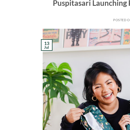
Puspitasari Launching
POSTED 
13
Jul