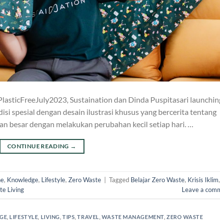
PlasticFreeJuly2023, Sustaination dan Dinda Puspitasari launchin
si spesial dengan desain ilustrasi khusus yang bercerita tentang
n besar dengan melakukan perubahan kecil setiap hari. …
CONTINUE READING
→
ne
,
Knowledge
,
Lifestyle
,
Zero Waste
|
Tagged
Belajar Zero Waste
,
Krisis Iklim
,
te Living
Leave a com
GE
,
LIFESTYLE
,
LIVING
,
TIPS
,
TRAVEL
,
WASTE MANAGEMENT
,
ZERO WASTE