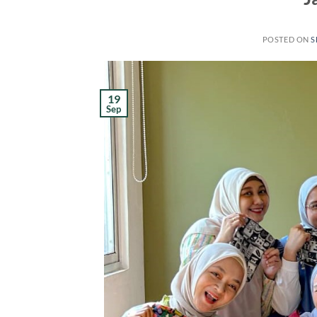
POSTED ON
S
19
Sep