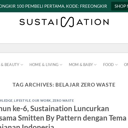
 ONGKIR 100 PEMBELI PERTAMA. KODE: FREEONGKIR
SHOP
 & BEAUTY
HOME & LIVING
MOM & BABY
FOOD
O
TAG ARCHIVES:
BELAJAR ZERO WASTE
WLEDGE
,
LIFESTYLE
,
OUR WORK
,
ZERO WASTE
un ke-6, Sustaination Luncurkan
rsama Smitten By Pattern dengan Tema
ajanan Indonesia