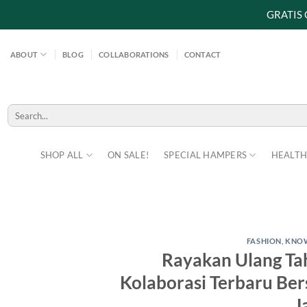
GRATIS
Skip
to
ABOUT
BLOG
COLLABORATIONS
CONTACT
content
Search
for:
SHOP ALL
ON SALE!
SPECIAL HAMPERS
HEALTH
FASHION
,
KNO
Rayakan Ulang Tah
Kolaborasi Terbaru Be
J