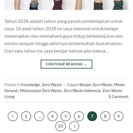
Tahun 2018 adalah tahun yang penuh pembelajaran untuk
saya. Di awal tahun 2018 ini saya memulai untuk belajar
menerapkan dan memahami gaya hidup berkelanjutan dan
minim sampah hingga akhirnya terbentuklah Sustaination.
Dari satu tahun ini, saya belajar bahwa ada makna…
CONTINUE READING
→
Posted in
Knowledge
,
Zero Waste
|
Tagged
Belajar Zero Waste
,
Minim
Sampah
,
Miskonsepsi Zero Waste
,
Zero Waste Indonesia
,
Zero Waste
Living
1
Comment
1
…
4
5
6
7
8
9
10