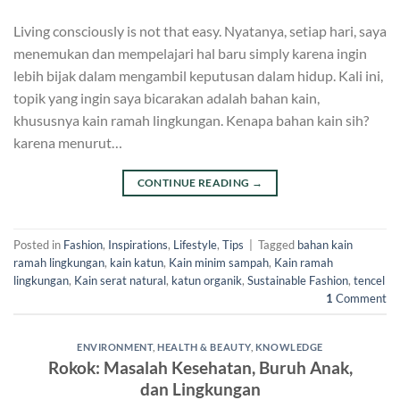
Living consciously is not that easy. Nyatanya, setiap hari, saya
menemukan dan mempelajari hal baru simply karena ingin
lebih bijak dalam mengambil keputusan dalam hidup. Kali ini,
topik yang ingin saya bicarakan adalah bahan kain,
khususnya kain ramah lingkungan. Kenapa bahan kain sih?
karena menurut…
CONTINUE READING
→
Posted in
Fashion
,
Inspirations
,
Lifestyle
,
Tips
|
Tagged
bahan kain
ramah lingkungan
,
kain katun
,
Kain minim sampah
,
Kain ramah
lingkungan
,
Kain serat natural
,
katun organik
,
Sustainable Fashion
,
tencel
1
Comment
ENVIRONMENT
,
HEALTH & BEAUTY
,
KNOWLEDGE
Rokok: Masalah Kesehatan, Buruh Anak,
dan Lingkungan