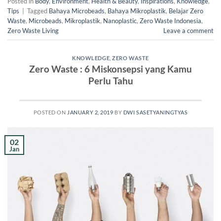
Posted in
Body
,
Environment
,
Health & Beauty
,
Inspirations
,
Knowledge
,
Tips
|
Tagged
Bahaya Microbeads
,
Bahaya Mikroplastik
,
Belajar Zero
Waste
,
Microbeads
,
Mikroplastik
,
Nanoplastic
,
Zero Waste Indonesia
,
Zero Waste Living
Leave a comment
KNOWLEDGE
,
ZERO WASTE
Zero Waste : 6 Miskonsepsi yang Kamu
Perlu Tahu
POSTED ON
JANUARY 2, 2019
BY
DWI SASETYANINGTYAS
02
Jan