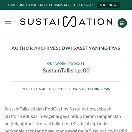
GRATIS ONGKIR 100 PEMBELI PERTAMA. KODE: FREEONGKIR
SHOP NOW
Skip
to
content
AUTHOR ARCHIVES:
DWI SASETYANINGTYAS
OUR WORK
,
PODCAST
SustainTalks ep. 00
POSTED ON
APRIL 26, 2019
BY
DWI SASETYANINGTYAS
SustainTalks adalah PodCast by Sustaination, sebuah
platform edukasi mengenai gaya hidup minim sampah dan
berkelanjutan. SustainTalks eps. 00 adalah episode
perkenalan tentang bagaimana awal mula Susaination berdiri