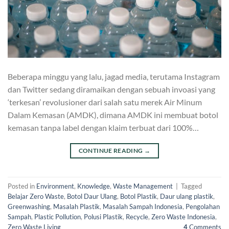
Beberapa minggu yang lalu, jagad media, terutama Instagram
dan Twitter sedang diramaikan dengan sebuah invoasi yang
‘terkesan’ revolusioner dari salah satu merek Air Minum
Dalam Kemasan (AMDK), dimana AMDK ini membuat botol
kemasan tanpa label dengan klaim terbuat dari 100%…
CONTINUE READING
→
Posted in
Environment
,
Knowledge
,
Waste Management
|
Tagged
Belajar Zero Waste
,
Botol Daur Ulang
,
Botol Plastik
,
Daur ulang plastik
,
Greenwashing
,
Masalah Plastik
,
Masalah Sampah Indonesia
,
Pengolahan
Sampah
,
Plastic Pollution
,
Polusi Plastik
,
Recycle
,
Zero Waste Indonesia
,
Zero Waste Living
4
Comments