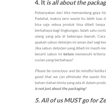
4. It
is all about the packa
Kebanyakan dari kita memandang gaya h
Padahal, makna zero waste itu lebih luas 
bisa saja sebua produk bisa dibeli tanp
berbahaya bagi lingkungan. Salah satu con
ulang yang ada di beberapa daerah. Cara
apakah sabun deterjen ini aman dari segi k
Jika sabun deterjen yang dibeli ini masih me
berarti sabun ini
belum
memenuhi kriteri
cucian yang berbahaya?
Please be conscious and be mindful ketika
k
good that we can eliminate the waste fr
bahan-bahan kimia yang ada di dalam produ
is not just about the packaging!
5. All of us MUST
g
o
for Z