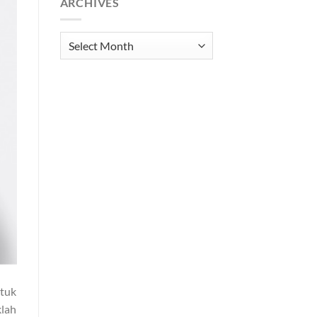
ARCHIVES
Archives
ntuk
klah