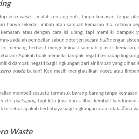
ging
idup
zero waste
adalah tentang bulk, tanpa kemasan, tanpa plas
dari hanya sekedar limbah atau sampah kemasan lho. Artinya beg
a kemasan atau dengan cara isi ulang, tapi memiliki dampak 
tohnya adalah pembelian sabun deterjen secara
bulk
dengan sistem
 ini memang berhasil mengeliminasi sampah plastik kemasan, 
esehatan? Apakah tidak memiliki dampak negatif terhadap lingkun
miliki dampak negatif bagi lingkungan dari air limbah yang dihasil
a
zero waste
bukan? Kan masih menghasilkan
waste
atau limbah
alian membeli sesuatu termasuk barang-barang tanpa kemasan
om the packaging,
tapi kita juga harus lihat kembali kandungan
k tersebut apakah berbahaya bagi lingkungan atau tidak.
Zero wa
ero Waste