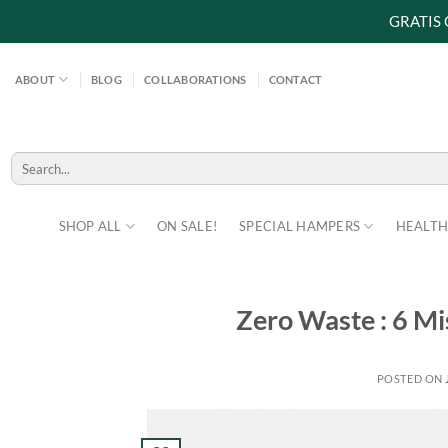
GRATIS
Skip
to
ABOUT
BLOG
COLLABORATIONS
CONTACT
content
Search
for:
SHOP ALL
ON SALE!
SPECIAL HAMPERS
HEALTH
Zero Waste : 6 M
POSTED ON