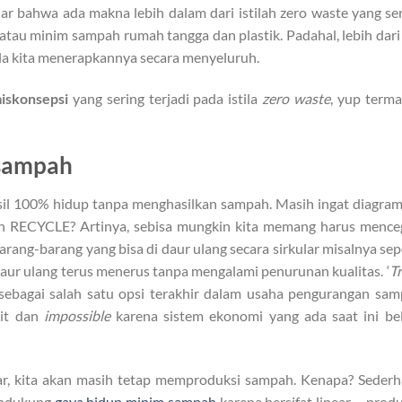
ajar bahwa ada makna lebih dalam dari istilah zero waste yang se
 atau minim sampah rumah tangga dan plastik. Padahal, lebih dari 
la kita menerapkannya secara menyeluruh.
iskonsepsi
yang sering terjadi pada istila
zero waste
, yup term
 sampah
asil 100% hidup tanpa menghasilkan sampah. Masih ingat diagra
leh RECYCLE? Artinya, sebisa mungkin kita memang harus menc
 barang-barang yang bisa di daur ulang secara sirkular misalnya sep
 daur ulang terus menerus tanpa mengalami penurunan kualitas. ‘
T
’sebagai salah satu opsi terakhir dalam usaha pengurangan sa
lit dan
impossible
karena sistem ekonomi yang ada saat ini b
ar, kita akan masih tetap memproduksi sampah. Kenapa? Seder
mendukung
gaya hidup minim sampah
karena bersifat linear – produ