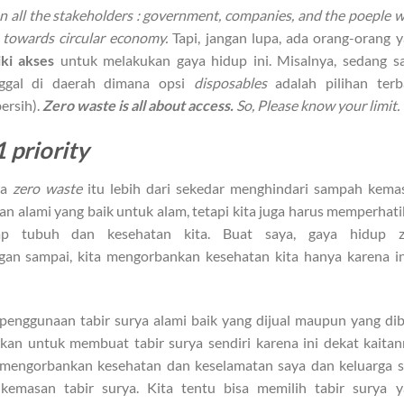
en all the stakeholders : government, companies, and the poeple 
 towards circular economy.
Tapi, jangan lupa, ada orang-orang 
ki akses
untuk melakukan gaya hidup ini. Misalnya, sedang sa
nggal di daerah dimana opsi
disposables
adalah pilihan terb
bersih).
Zero waste is all about access.
So, Please know your limit.
1 priority
wa
zero waste
itu lebih dari sekedar menghindari sampah kema
 alami yang baik untuk alam, tetapi kita juga harus memperhat
ap tubuh dan kesehatan kita. Buat saya, gaya hidup z
an sampai, kita mengorbankan kesehatan kita hanya karena i
 penggunaan tabir surya alami baik yang dijual maupun yang di
rkan untuk membuat tabir surya sendiri karena ini dekat kaita
n mengorbankan kesehatan dan keselamatan saya dan keluarga 
 kemasan tabir surya. Kita tentu bisa memilih tabir surya 