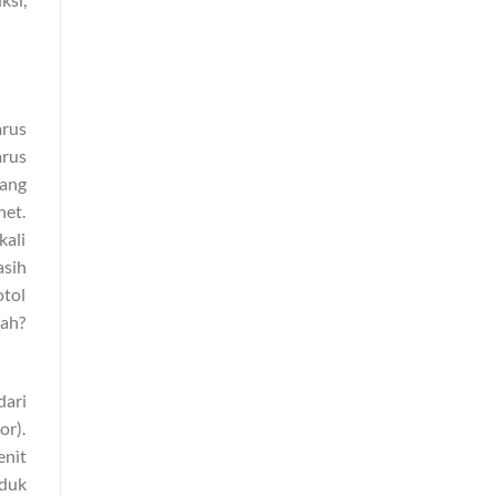
arus
arus
ang
het.
kali
asih
otol
mah?
dari
or).
enìt
oduk