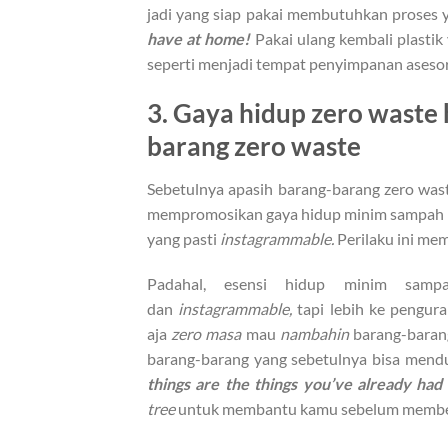
jadi yang siap pakai membutuhkan proses y
have at home!
Pakai ulang kembali plasti
seperti menjadi tempat penyimpanan asesor
3. Gaya hidup zero waste
barang zero waste
Sebetulnya apasih barang-barang zero was
mempromosikan gaya hidup minim sampah me
yang pasti
instagrammable.
Perilaku ini me
Padahal, esensi hidup minim sam
dan
instagrammable,
tapi lebih ke pengur
aja
zero
masa
mau
nambahin
barang-barang 
barang-barang yang sebetulnya bisa men
things are the things you’ve already ha
tree
untuk membantu kamu sebelum membel