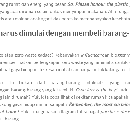
ang rumit dan energi yang besar.
So, Please honour the plastic
k yang ada dirumah selain untuk menyimpan makanan. Alih fungs
is atau mainan anak agar tidak beresiko membahayakan kesehata
 harus dimulai dengan membeli barang-
te atau zero waste gadget? Kebanyakan
influencer
dan blogger 
mperlihatkan perlengkapan zero waste yang minimalis, cantik,
mbuat gaya hidup ini terkesan mahal dan hanya untuk kalangan elit
pah itu
bukan
dari barang-barang minimalis yang can
angan barang-barang yang kita miliki.
Own less is the key!
Judul
lain dirumah? Yuk, kita coba lihat di sekitar rumah kita apakah
dukung gaya hidup minim sampah?
Remember, the most sustain
d at home!
Yuk coba gunakan diagram ini sebagai
purchase deci
i barang.