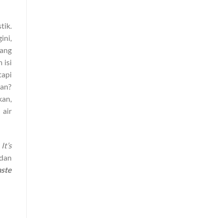
tik.
ini,
yang
 isi
tapi
gan?
kan,
 air
.
It’s
 dan
ste