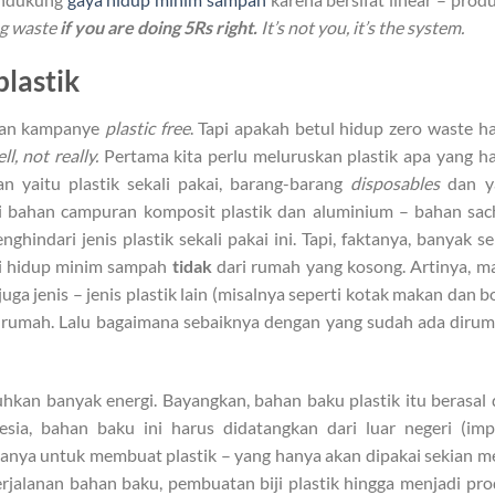
ng waste
if you are doing 5Rs right.
It’s not you, it’s the system.
plastik
gan kampanye
plastic free
. Tapi apakah betul hidup zero waste h
ll, not really.
Pertama kita perlu meluruskan plastik apa yang h
n yaitu plastik sekali pakai, barang-barang
disposables
dan y
rti bahan campuran komposit plastik dan aluminium – bahan sac
indari jenis plastik sekali pakai ini. Tapi, faktanya, banyak se
ai hidup minim sampah
tidak
dari rumah yang kosong. Artinya, m
 juga jenis – jenis plastik lain (misalnya seperti kotak makan dan b
di rumah. Lalu bagaimana sebaiknya dengan yang sudah ada diru
kan banyak energi. Bayangkan, bahan baku plastik itu berasal 
ia, bahan baku ini harus didatangkan dari luar negeri (imp
anya untuk membuat plastik – yang hanya akan dipakai sekian m
perjalanan bahan baku, pembuatan biji plastik hingga menjadi pr