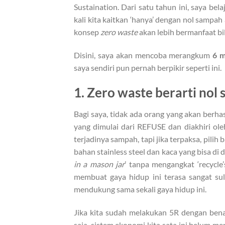
Sustaination. Dari satu tahun ini, saya bel
kali kita kaitkan ‘hanya’ dengan nol sampah
konsep
zero waste
akan lebih bermanfaat bi
Disini, saya akan mencoba merangkum
6 m
saya sendiri pun pernah berpikir seperti ini.
1. Zero waste berarti nol
Bagi saya, tidak ada orang yang akan berh
yang dimulai dari REFUSE dan diakhiri o
terjadinya sampah, tapi jika terpaksa, pilih
bahan stainless steel dan kaca yang bisa di
in a mason jar
’ tanpa mengangkat ‘recycle
membuat gaya hidup ini terasa sangat su
mendukung sama sekali gaya hidup ini.
Jika kita sudah melakukan 5R dengan ben
saja, sistem ekonomi kita sata ini belum 