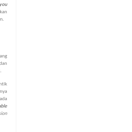
 you
ikan
n.
yang
 dan
.
tik
nya
 ada
able
sion