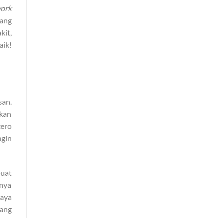
work
yang
kit,
aik!
san.
ikan
ero
ngin
buat
nnya
saya
yang