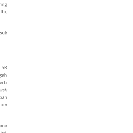
ring
itu,
asuk
m 5R
egah
erti
rash
mpah
elum
hana
ksi,