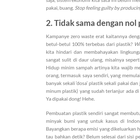
pakai, buang.
Stop feeling guilty by produci
2. Tidak sama dengan nol 
Kampanye zero waste erat kaitannya den
betul-betul 100% terbebas dari plastik?
We
kita hindari dan membahayakan lingkunga
sangat sulit di daur ulang, misalnya sepe
Hidup minim sampah artinya kita wajib mengh
orang, termasuk saya sendiri, yang memul
banyak sekali ‘dosa’ plastik sekali pakai dan
minum plastik) yang sudah terlanjur ada 
Ya dipakai dong! Hehe.
Pembuatan plastik sendiri sangat membutuh
minyak bumi yang untuk kasus di Indones
Bayangkan berapa emisi yang dikeluarkan h
tau bahkan detik? Belum selesai dari sisi 