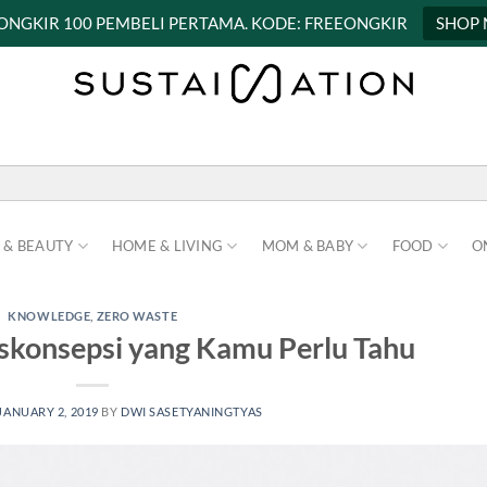
 ONGKIR 100 PEMBELI PERTAMA. KODE: FREEONGKIR
SHOP
 & BEAUTY
HOME & LIVING
MOM & BABY
FOOD
O
KNOWLEDGE
,
ZERO WASTE
iskonsepsi yang Kamu Perlu Tahu
JANUARY 2, 2019
BY
DWI SASETYANINGTYAS