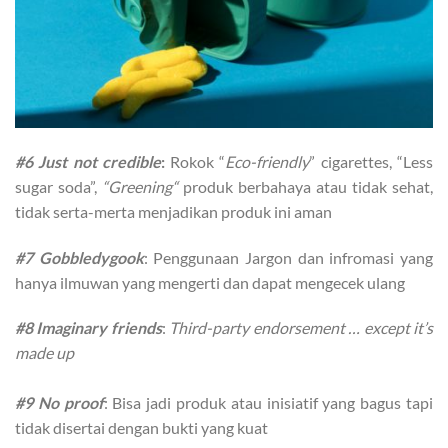
#6 Just not credible
:
Rokok “
Eco-friendly
” cigarettes, “Less
sugar soda”,
“Greening“
produk berbahaya atau tidak sehat,
tidak serta-merta menjadikan produk ini aman
#7 Gobbledygook
: Penggunaan Jargon dan infromasi yang
hanya ilmuwan yang mengerti dan dapat mengecek ulang
#8 Imaginary friends
:
Third-party endorsement … except it’s
made up
#9 No proof
: Bisa jadi produk atau inisiatif yang bagus tapi
tidak disertai dengan bukti yang kuat