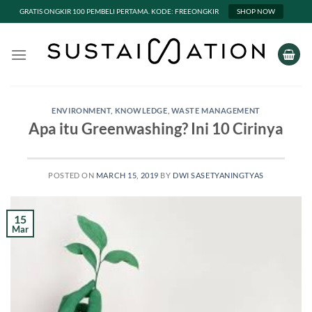
GRATIS ONGKIR 100 PEMBELI PERTAMA. KODE: FREEONGKIR
SHOP NOW
Skip
to
content
ENVIRONMENT
,
KNOWLEDGE
,
WASTE MANAGEMENT
Apa itu Greenwashing? Ini 10 Cirinya
POSTED ON
MARCH 15, 2019
BY
DWI SASETYANINGTYAS
15
Mar