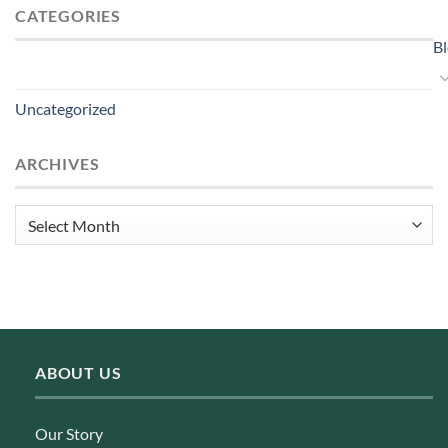
CATEGORIES
B
Uncategorized
ARCHIVES
Archives
ABOUT US
Our Story