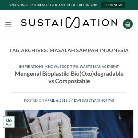
GRATIS ONGKIR 100 PEMBELI PERTAMA. KODE: FREEONGKIR
SHOP NOW
Skip
to
content
TAG ARCHIVES:
MASALAH SAMPAH INDONESIA
INSPIRATIONS
,
KNOWLEDGE
,
TIPS
,
WASTE MANAGEMENT
Mengenal Bioplastik: Bio(Oxo)degradable
vs Compostable
POSTED ON
APRIL 6, 2019
BY
DWI SASETYANINGTYAS
06
Apr