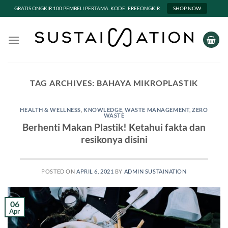
GRATIS ONGKIR 100 PEMBELI PERTAMA. KODE: FREEONGKIR
SHOP NOW
Skip
to
content
TAG ARCHIVES:
BAHAYA MIKROPLASTIK
HEALTH & WELLNESS
,
KNOWLEDGE
,
WASTE MANAGEMENT
,
ZERO
WASTE
Berhenti Makan Plastik! Ketahui fakta dan
resikonya disini
POSTED ON
APRIL 6, 2021
BY
ADMIN SUSTAINATION
06
Apr