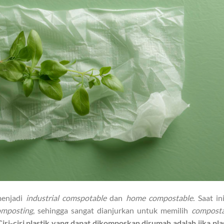
menjadi
industrial comspotable
dan
home compostable.
Saat ini
composting
, sehingga sangat dianjurkan untuk memilih
composta
Ciri-ciri plastik yang dapat dikomposkan dirumah adalah jika pla