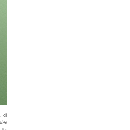
, di
ble
stik