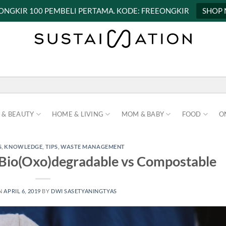
 ONGKIR 100 PEMBELI PERTAMA. KODE: FREEONGKIR
SHOP
 & BEAUTY
HOME & LIVING
MOM & BABY
FOOD
O
S
,
KNOWLEDGE
,
TIPS
,
WASTE MANAGEMENT
 Bio(Oxo)degradable vs Compostable
N
APRIL 6, 2019
BY
DWI SASETYANINGTYAS