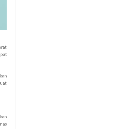
erat
pat
hkan
buat
akan
anas