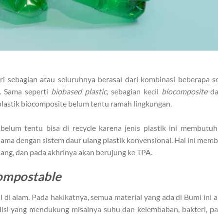
i sebagian atau seluruhnya berasal dari kombinasi beberapa s
. Sama seperti
biobased plastic
, sebagian kecil
biocomposite
da
plastik biocomposite belum tentu ramah lingkungan.
belum tentu bisa di recycle karena jenis plastik ini membutu
 sama dengan sistem daur ulang plastik konvensional. Hal ini mem
 ulang, dan pada akhrinya akan berujung ke TPA.
ompostable
al di alam. Pada hakikatnya, semua material yang ada di Bumi ini 
disi yang mendukung misalnya suhu dan kelembaban, bakteri, p