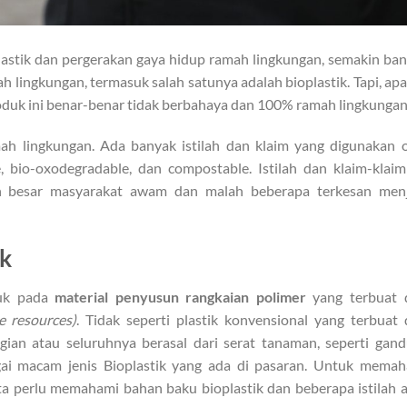
astik dan pergerakan gaya hidup ramah lingkungan, semakin ba
lingkungan, termasuk salah satunya adalah bioplastik. Tapi, apa
oduk ini benar-benar tidak berbahaya dan 100% ramah lingkunga
mah lingkungan. Ada banyak istilah dan klaim yang digunakan 
, bio-oxodegradable, dan compostable. Istilah dan klaim-klaim
an besar masyarakat awam dan malah beberapa terkesan menj
ik
juk pada
material penyusun rangkaian polimer
yang terbuat d
e resources)
. Tidak seperti plastik konvensional yang terbuat 
agian atau seluruhnya berasal dari serat tanaman, seperti gan
agai macam jenis Bioplastik yang ada di pasaran. Untuk mema
ta perlu memahami bahan baku bioplastik dan beberapa istilah 