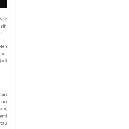
nyak
 sih
n?
oleh
 ini
adi
ari
dari
dum,
hami
atau