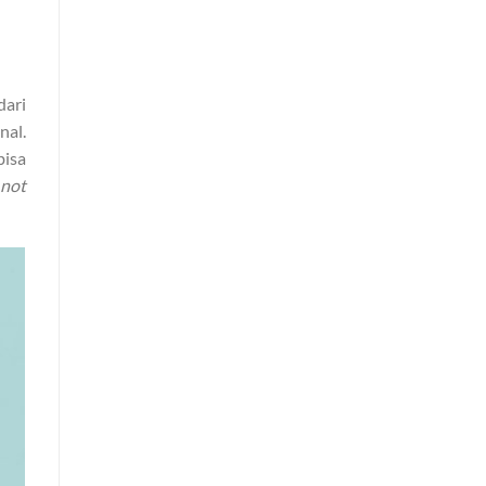
dari
al.
bisa
 not