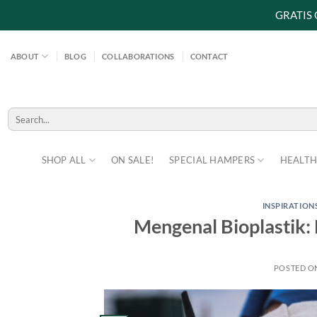
GRATIS
Skip
to
ABOUT
BLOG
COLLABORATIONS
CONTACT
content
Search
for:
SHOP ALL
ON SALE!
SPECIAL HAMPERS
HEALTH
INSPIRATION
Mengenal Bioplastik:
POSTED O