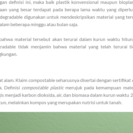
an definisi ini, maka baik plastik konvensional maupun bioplas
daan yang besar terdapat pada berapa lama waktu yang diperl
o-degradable digunakan untuk mendeskripsikan material yang ter
dalam beberapa minggu atau bulan saja.
ahwa material tersebut akan terurai dalam kurun waktu hitu
radable tidak menjamin bahwa material yang telah terurai t
gkungan.
t alam. Klaim compostable seharusnya disertai dengan sertifikat 
a. Definisi
compostable plastic
merujuk pada kemampuan mater
ogis menjadi karbon dioksida, air, dan biomasa dalam kurun waktu 
cun, melainkan kompos yang merupakan nutrisi untuk tanah.