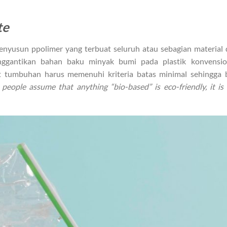
te
enyusun ppolimer yang terbuat seluruh atau sebagian material 
ggantikan bahan baku minyak bumi pada plastik konvension
at tumbuhan harus memenuhi kriteria batas minimal sehingga 
eople assume that anything “bio-based” is eco-friendly, it is