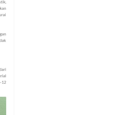
tik,
ukan
urai
ngan
idak
dari
ial
2-12