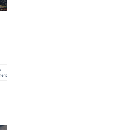
k
ment