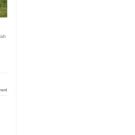
lah
ent