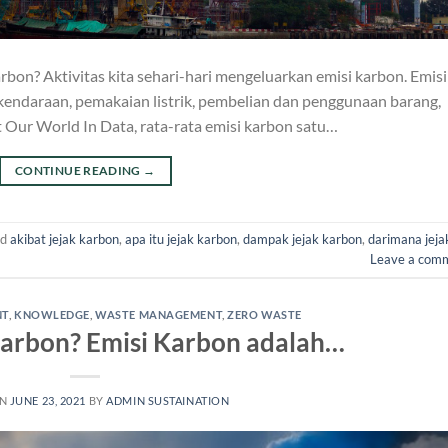
bon? Aktivitas kita sehari-hari mengeluarkan emisi karbon. Emisi
kendaraan, pemakaian listrik, pembelian dan penggunaan barang,
 Our World In Data, rata-rata emisi karbon satu…
CONTINUE READING
→
ed
akibat jejak karbon
,
apa itu jejak karbon
,
dampak jejak karbon
,
darimana jeja
Leave a com
NT
,
KNOWLEDGE
,
WASTE MANAGEMENT
,
ZERO WASTE
Karbon? Emisi Karbon adalah…
ON
JUNE 23, 2021
BY
ADMIN SUSTAINATION