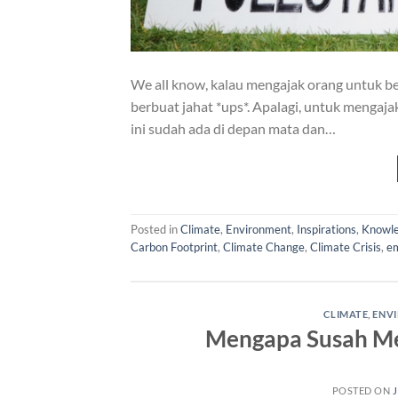
We all know, kalau mengajak orang untuk ber
berbuat jahat *ups*. Apalagi, untuk mengaja
ini sudah ada di depan mata dan…
Posted in
Climate
,
Environment
,
Inspirations
,
Knowl
Carbon Footprint
,
Climate Change
,
Climate Crisis
,
em
CLIMATE
,
ENV
Mengapa Susah Men
POSTED ON