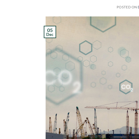
POSTED ON
05
Dec