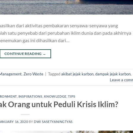
ihasilkan dari aktivitas pembakaran senyawa-senyawa yang
lah satu penyebab dari perubahan iklim dunia dan pada akhirnya
enemukan gas ini dihasilkan dari…
CONTINUE READING
→
Management
,
Zero Waste
|
Tagged
akibat jejak karbon
,
dampak jejak karbon
,
Leave a com
IRONMENT
,
INSPIRATIONS
,
KNOWLEDGE
,
TIPS
 Orang untuk Peduli Krisis Iklim?
JANUARY 16, 2020
BY
DWI SASETYANINGTYAS