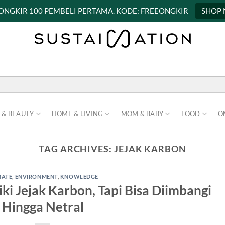
 ONGKIR 100 PEMBELI PERTAMA. KODE: FREEONGKIR
SHOP
 & BEAUTY
HOME & LIVING
MOM & BABY
FOOD
O
TAG ARCHIVES:
JEJAK KARBON
MATE
,
ENVIRONMENT
,
KNOWLEDGE
i Jejak Karbon, Tapi Bisa Diimbangi
Hingga Netral