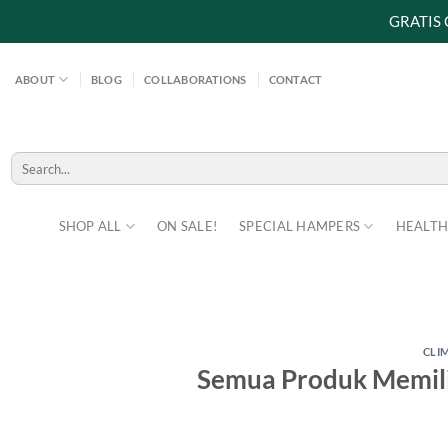
GRATIS
Skip
to
ABOUT
BLOG
COLLABORATIONS
CONTACT
content
Search
for:
SHOP ALL
ON SALE!
SPECIAL HAMPERS
HEALTH
CLI
Semua Produk Memilik