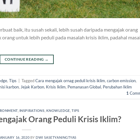
buat baik, itu susah sekali, lebih susah daripada mengajak orang
k orang untuk lebih peduli pada masalah krisis iklim, padahal masa
CONTINUE READING
→
edge
,
Tips
|
Tagged
Cara mengajak ornag peduli krisis iklim
,
carbon emission
,
isi karbon
,
Jejak Karbon
,
Krisis Iklim
,
Pemanasan Global
,
Perubahan Iklim
1
Comm
IRONMENT
,
INSPIRATIONS
,
KNOWLEDGE
,
TIPS
gajak Orang Peduli Krisis Iklim?
JANUARY 16, 2020
BY
DWI SASETYANINGTYAS