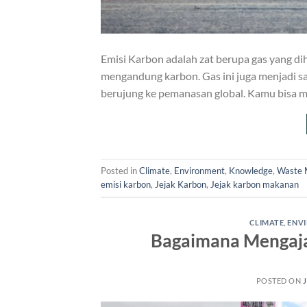
Emisi Karbon adalah zat berupa gas yang d
mengandung karbon. Gas ini juga menjadi sa
berujung ke pemanasan global. Kamu bisa m
Posted in
Climate
,
Environment
,
Knowledge
,
Waste 
emisi karbon
,
Jejak Karbon
,
Jejak karbon makanan
CLIMATE
,
ENV
Bagaimana Mengajak
POSTED ON