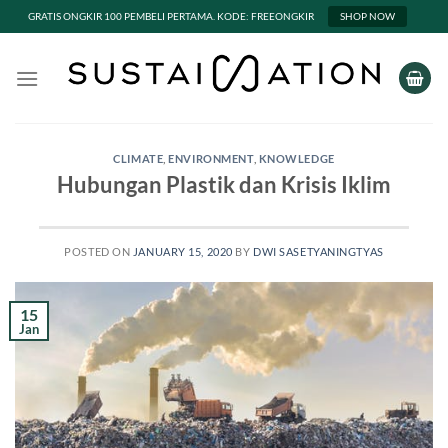
GRATIS ONGKIR 100 PEMBELI PERTAMA. KODE: FREEONGKIR
SHOP NOW
Skip
to
content
CLIMATE
,
ENVIRONMENT
,
KNOWLEDGE
Hubungan Plastik dan Krisis Iklim
POSTED ON
JANUARY 15, 2020
BY
DWI SASETYANINGTYAS
15
Jan