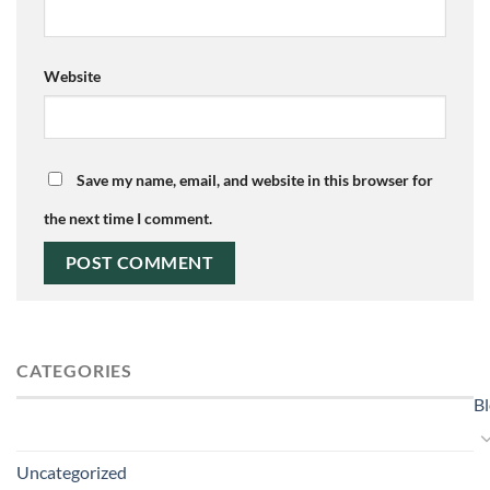
Website
Save my name, email, and website in this browser for
the next time I comment.
CATEGORIES
B
Uncategorized