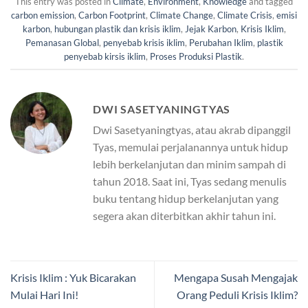
This entry was posted in
Climate
,
Environment
,
Knowledge
and tagged
carbon emission
,
Carbon Footprint
,
Climate Change
,
Climate Crisis
,
emisi
karbon
,
hubungan plastik dan krisis iklim
,
Jejak Karbon
,
Krisis Iklim
,
Pemanasan Global
,
penyebab krisis iklim
,
Perubahan Iklim
,
plastik
penyebab kirsis iklim
,
Proses Produksi Plastik
.
DWI SASETYANINGTYAS
Dwi Sasetyaningtyas, atau akrab dipanggil
Tyas, memulai perjalanannya untuk hidup
lebih berkelanjutan dan minim sampah di
tahun 2018. Saat ini, Tyas sedang menulis
buku tentang hidup berkelanjutan yang
segera akan diterbitkan akhir tahun ini.
Krisis Iklim : Yuk Bicarakan
Mengapa Susah Mengajak
Mulai Hari Ini!
Orang Peduli Krisis Iklim?