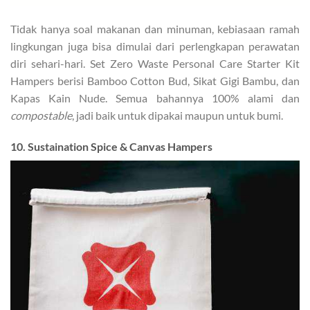
Tidak hanya soal makanan dan minuman, kebiasaan ramah
lingkungan juga bisa dimulai dari perlengkapan perawatan
diri sehari-hari. Set Zero Waste Personal Care Starter Kit
Hampers berisi Bamboo Cotton Bud, Sikat Gigi Bambu, dan
Kapas Kain Nude. Semua bahannya 100% alami dan
compostable
, jadi baik untuk dipakai maupun untuk bumi.
10. Sustaination Spice & Canvas Hampers