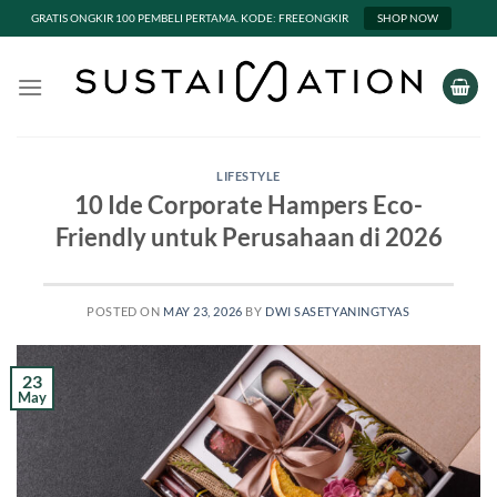
GRATIS ONGKIR 100 PEMBELI PERTAMA. KODE: FREEONGKIR
SHOP NOW
Skip
to
content
LIFESTYLE
10 Ide Corporate Hampers Eco-
Friendly untuk Perusahaan di 2026
POSTED ON
MAY 23, 2026
BY
DWI SASETYANINGTYAS
23
May