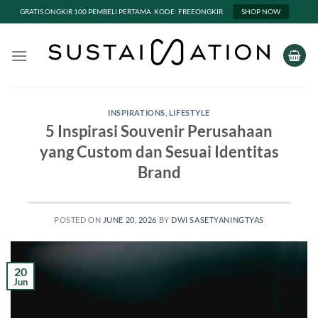
GRATIS ONGKIR 100 PEMBELI PERTAMA. KODE: FREEONGKIR
SHOP NOW
Skip
to
content
INSPIRATIONS
,
LIFESTYLE
5 Inspirasi Souvenir Perusahaan
yang Custom dan Sesuai Identitas
Brand
POSTED ON
JUNE 20, 2026
BY
DWI SASETYANINGTYAS
20
Jun