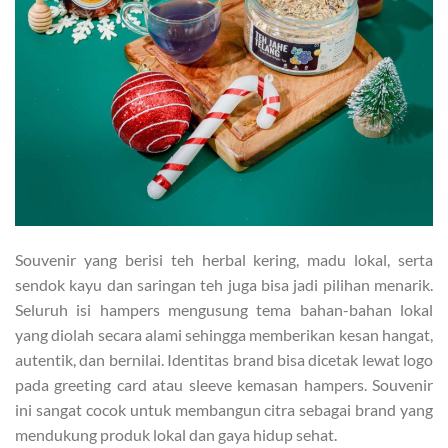
Souvenir yang berisi teh herbal kering, madu lokal, serta
sendok kayu dan saringan teh juga bisa jadi pilihan menarik.
Seluruh isi hampers mengusung tema bahan-bahan lokal
yang diolah secara alami sehingga memberikan kesan hangat,
autentik, dan bernilai. Identitas brand bisa dicetak lewat logo
pada greeting card atau sleeve kemasan hampers. Souvenir
ini sangat cocok untuk membangun citra sebagai brand yang
mendukung produk lokal dan gaya hidup sehat.