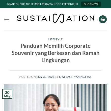
GRATIS ONGKIR 100 PEMBELI PERTAMA. KODE: FREEONGKIR
SHOP NOW
Skip
to
content
LIFESTYLE
Panduan Memilih Corporate
Souvenir yang Berkesan dan Ramah
Lingkungan
POSTED ON
MAY 30, 2026
BY
DWI SASETYANINGTYAS
30
May