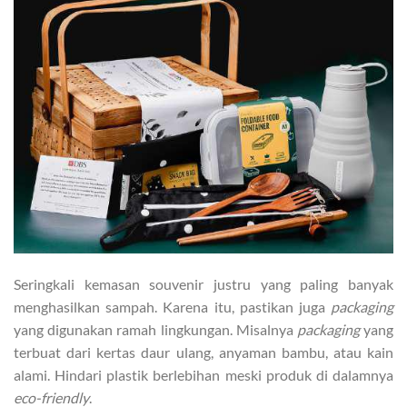
Seringkali kemasan souvenir justru yang paling banyak
menghasilkan sampah. Karena itu, pastikan juga
packaging
yang digunakan
ramah lingkungan. Misalnya
packaging
yang
terbuat dari kertas daur ulang, anyaman bambu, atau kain
alami. Hindari plastik berlebihan meski produk di dalamnya
eco-friendly
.