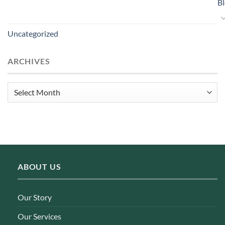
B
Uncategorized
ARCHIVES
Archives
ABOUT US
Our Story
Our Services