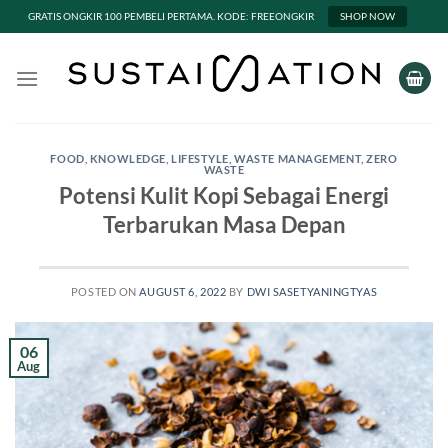
GRATIS ONGKIR 100 PEMBELI PERTAMA. KODE: FREEONGKIR
SHOP NOW
Skip
to
content
FOOD
,
KNOWLEDGE
,
LIFESTYLE
,
WASTE MANAGEMENT
,
ZERO
WASTE
Potensi Kulit Kopi Sebagai Energi
Terbarukan Masa Depan
POSTED ON
AUGUST 6, 2022
BY
DWI SASETYANINGTYAS
06
Aug