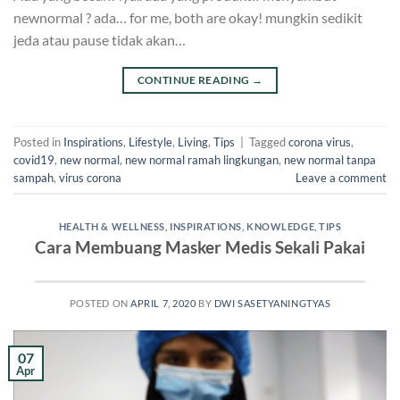
newnormal ? ada… for me, both are okay! mungkin sedikit
jeda atau pause tidak akan…
CONTINUE READING
→
Posted in
Inspirations
,
Lifestyle
,
Living
,
Tips
|
Tagged
corona virus
,
covid19
,
new normal
,
new normal ramah lingkungan
,
new normal tanpa
sampah
,
virus corona
Leave a comment
HEALTH & WELLNESS
,
INSPIRATIONS
,
KNOWLEDGE
,
TIPS
Cara Membuang Masker Medis Sekali Pakai
POSTED ON
APRIL 7, 2020
BY
DWI SASETYANINGTYAS
07
Apr