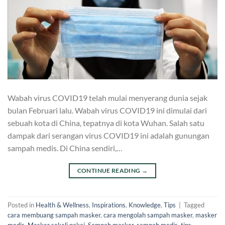
Wabah virus COVID19 telah mulai menyerang dunia sejak
bulan Februari lalu. Wabah virus COVID19 ini dimulai dari
sebuah kota di China, tepatnya di kota Wuhan. Salah satu
dampak dari serangan virus COVID19 ini adalah gunungan
sampah medis. Di China sendiri,…
CONTINUE READING
→
Posted in
Health & Wellness
,
Inspirations
,
Knowledge
,
Tips
|
Tagged
cara membuang sampah masker
,
cara mengolah sampah masker
,
masker
medis
,
Masker sekali pakai
,
Sampah masker
,
sampah medis
,
tips