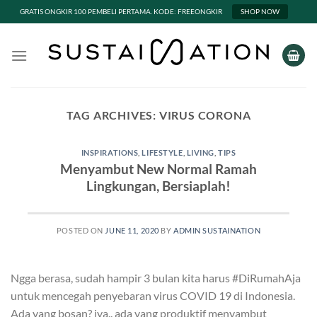
GRATIS ONGKIR 100 PEMBELI PERTAMA. KODE: FREEONGKIR
SHOP NOW
Skip
to
content
TAG ARCHIVES:
VIRUS CORONA
INSPIRATIONS
,
LIFESTYLE
,
LIVING
,
TIPS
Menyambut New Normal Ramah
Lingkungan, Bersiaplah!
POSTED ON
JUNE 11, 2020
BY
ADMIN SUSTAINATION
Ngga berasa, sudah hampir 3 bulan kita harus #DiRumahAja
untuk mencegah penyebaran virus COVID 19 di Indonesia.
Ada yang bosan? iya.. ada yang produktif menyambut