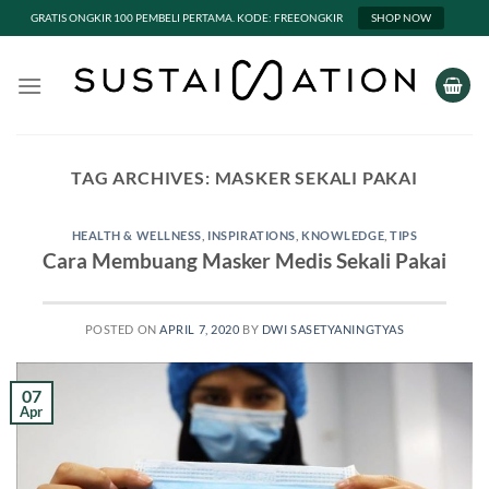
GRATIS ONGKIR 100 PEMBELI PERTAMA. KODE: FREEONGKIR
SHOP NOW
Skip
to
content
TAG ARCHIVES:
MASKER SEKALI PAKAI
HEALTH & WELLNESS
,
INSPIRATIONS
,
KNOWLEDGE
,
TIPS
Cara Membuang Masker Medis Sekali Pakai
POSTED ON
APRIL 7, 2020
BY
DWI SASETYANINGTYAS
07
Apr