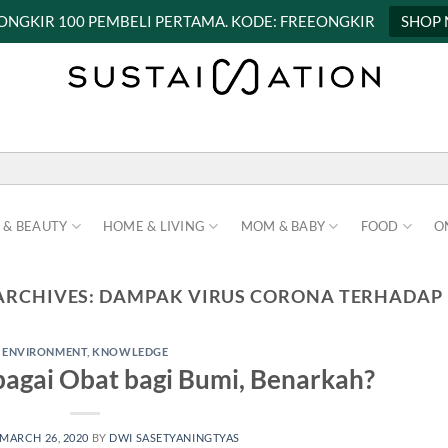
 ONGKIR 100 PEMBELI PERTAMA. KODE: FREEONGKIR
SHOP
 & BEAUTY
HOME & LIVING
MOM & BABY
FOOD
O
ARCHIVES:
DAMPAK VIRUS CORONA TERHADAP
ENVIRONMENT
,
KNOWLEDGE
bagai Obat bagi Bumi, Benarkah?
MARCH 26, 2020
BY
DWI SASETYANINGTYAS