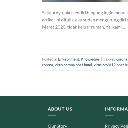
Sejujurnya, aku sendiri bingung ingin menul
artikel ini ditulis, aku sudah mengurung di
Maret 2020, tidak keluar rumah. Ya, kami…
Posted in
Environment
,
Knowledge
|
Tagged
corona 
corona
,
virus corona obat bumi
,
virus covid19 obat b
ABOUT US
INFORMA
Our Story
Privacy Pol