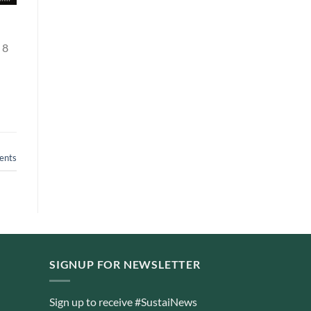
 8
nts
SIGNUP FOR NEWSLETTER
Sign up to receive #SustaiNews