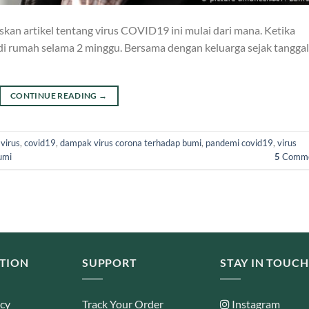
iskan artikel tentang virus COVID19 ini mulai dari mana. Ketika
ri di rumah selama 2 minggu. Bersama dengan keluarga sejak tanggal
CONTINUE READING
→
virus
,
covid19
,
dampak virus corona terhadap bumi
,
pandemi covid19
,
virus
umi
5
Comme
TION
SUPPORT
STAY IN TOUCH
icy
Track Your Order
Instagram