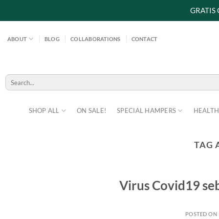
GRATIS
Skip
to
ABOUT
BLOG
COLLABORATIONS
CONTACT
content
Search
for:
SHOP ALL
ON SALE!
SPECIAL HAMPERS
HEALTH
TAG 
Virus Covid19 se
POSTED ON