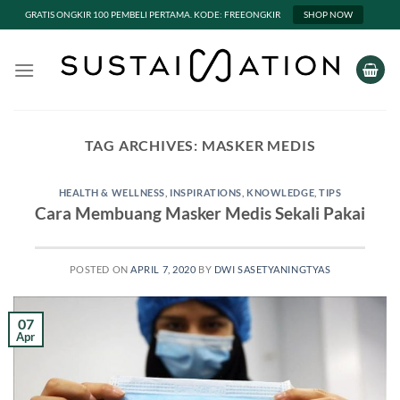
GRATIS ONGKIR 100 PEMBELI PERTAMA. KODE: FREEONGKIR
SHOP NOW
Skip
to
content
TAG ARCHIVES:
MASKER MEDIS
HEALTH & WELLNESS
,
INSPIRATIONS
,
KNOWLEDGE
,
TIPS
Cara Membuang Masker Medis Sekali Pakai
POSTED ON
APRIL 7, 2020
BY
DWI SASETYANINGTYAS
07
Apr