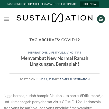
GRATIS ONGKIR 100 PEMBELI PERTAMA. KODE: FREEONGKIR
SHOP NOW
Skip
to
content
TAG ARCHIVES:
COVID19
INSPIRATIONS
,
LIFESTYLE
,
LIVING
,
TIPS
Menyambut New Normal Ramah
Lingkungan, Bersiaplah!
POSTED ON
JUNE 11, 2020
BY
ADMIN SUSTAINATION
Ngga berasa, sudah hampir 3 bulan kita harus #DiRumahAja
untuk mencegah penyebaran virus COVID 19 di Indonesia.
Ada yang bosan? iya.. ada yang produktif menyambut