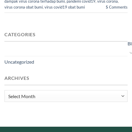
dampak virus corona terhadap bumi
,
pandemi covid19
,
virus corona
,
virus corona obat bumi
,
virus covid19 obat bumi
5
Comments
CATEGORIES
B
Uncategorized
ARCHIVES
Archives