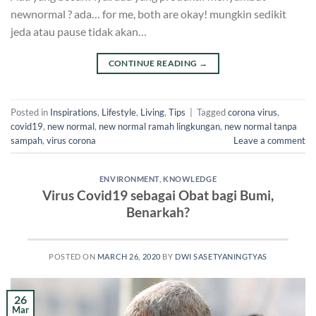
newnormal ? ada… for me, both are okay! mungkin sedikit
jeda atau pause tidak akan…
CONTINUE READING
→
Posted in
Inspirations
,
Lifestyle
,
Living
,
Tips
|
Tagged
corona virus
,
covid19
,
new normal
,
new normal ramah lingkungan
,
new normal tanpa
sampah
,
virus corona
Leave a comment
ENVIRONMENT
,
KNOWLEDGE
Virus Covid19 sebagai Obat bagi Bumi,
Benarkah?
POSTED ON
MARCH 26, 2020
BY
DWI SASETYANINGTYAS
26
Mar