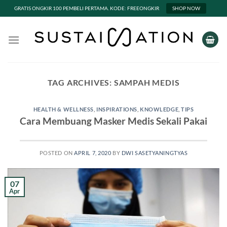
GRATIS ONGKIR 100 PEMBELI PERTAMA. KODE: FREEONGKIR
SHOP NOW
Skip
to
content
TAG ARCHIVES:
SAMPAH MEDIS
HEALTH & WELLNESS
,
INSPIRATIONS
,
KNOWLEDGE
,
TIPS
Cara Membuang Masker Medis Sekali Pakai
POSTED ON
APRIL 7, 2020
BY
DWI SASETYANINGTYAS
07
Apr