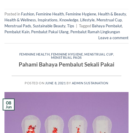
Posted in
Fashion
,
Feminine Health
,
Feminine Hygiene
,
Health & Beauty
,
Health & Wellness
,
Inspirations
,
Knowledge
,
Lifestyle
,
Menstrual Cup
,
Menstrual Pads
,
Sustainable Beauty
,
Tips
|
Tagged
Bahaya Pembalut
,
Pembalut Kain
,
Pembalut Pakai Ulang
,
Pembalut Ramah Lingkungan
Leave a comment
FEMININE HEALTH
,
FEMININE HYGIENE
,
MENSTRUAL CUP
,
MENSTRUAL PADS
Pahami Bahaya Pembalut Sekali Pakai
POSTED ON
JUNE 8, 2021
BY
ADMIN SUSTAINATION
08
Jun