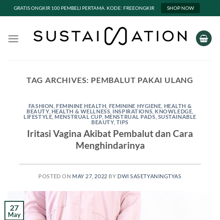
GRATIS ONGKIR 100 PEMBELI PERTAMA. KODE: FREEONGKIR
SHOP NOW
Skip
to
content
TAG ARCHIVES:
PEMBALUT PAKAI ULANG
FASHION
,
FEMININE HEALTH
,
FEMININE HYGIENE
,
HEALTH &
BEAUTY
,
HEALTH & WELLNESS
,
INSPIRATIONS
,
KNOWLEDGE
,
LIFESTYLE
,
MENSTRUAL CUP
,
MENSTRUAL PADS
,
SUSTAINABLE
BEAUTY
,
TIPS
Iritasi Vagina Akibat Pembalut dan Cara
Menghindarinya
POSTED ON
MAY 27, 2022
BY
DWI SASETYANINGTYAS
27
May