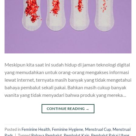
Meskipun kita saat ini sudah hidup di jaman teknologi digital
yang memudahkan untuk orang-orang mengakses informasi
lewat internet, ternyata masih banyak yang tidak mengetahui
bahaya pembalut sekali pakai. Bahkan masih cukup banyak
wanita yang tidak menyadari bahwa produk yang mereka…
CONTINUE READING
→
Posted in
Feminine Health
,
Feminine Hygiene
,
Menstrual Cup
,
Menstrual
Pads
|
Tagged
Bahaya Pembalut
,
Pembalut Kain
,
Pembalut Pakai Ulang
,