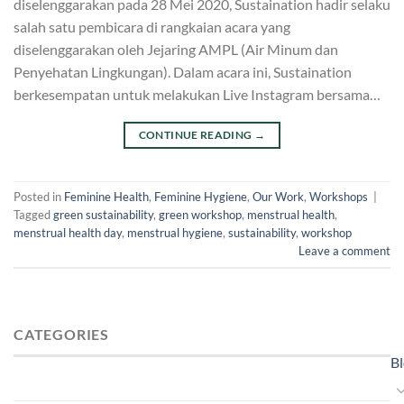
diselenggarakan pada 28 Mei 2020, Sustaination hadir selaku
salah satu pembicara di rangkaian acara yang
diselenggarakan oleh Jejaring AMPL (Air Minum dan
Penyehatan Lingkungan). Dalam acara ini, Sustaination
berkesempatan untuk melakukan Live Instagram bersama…
CONTINUE READING
→
Posted in
Feminine Health
,
Feminine Hygiene
,
Our Work
,
Workshops
|
Tagged
green sustainability
,
green workshop
,
menstrual health
,
menstrual health day
,
menstrual hygiene
,
sustainability
,
workshop
Leave a comment
CATEGORIES
B