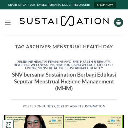
GRATIS ONGKIR 100 PEMBELI PERTAMA. KODE: FREEONGKIR
SHOP NOW
Skip
to
content
TAG ARCHIVES:
MENSTRUAL HEALTH DAY
FEMININE HEALTH
,
FEMININE HYGIENE
,
HEALTH & BEAUTY
,
HEALTH & WELLNESS
,
INSPIRATIONS
,
KNOWLEDGE
,
LIFESTYLE
,
LIVING
,
MENSTRUAL CUP
,
SUSTAINABLE BEAUTY
SNV bersama Sustaination Berbagi Edukasi
Seputar Menstrual Hygiene Management
(MHM)
POSTED ON
JUNE 27, 2022
BY
ADMIN SUSTAINATION
27
Jun