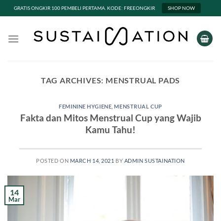
GRATIS ONGKIR 100 PEMBELI PERTAMA. KODE: FREEONGKIR
SHOP NOW
Skip
to
content
TAG ARCHIVES:
MENSTRUAL PADS
FEMININE HYGIENE
,
MENSTRUAL CUP
Fakta dan Mitos Menstrual Cup yang Wajib
Kamu Tahu!
POSTED ON
MARCH 14, 2021
BY
ADMIN SUSTAINATION
14
Mar