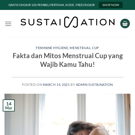
GRATIS ONGKIR 100 PEMBELI PERTAMA. KODE: FREEONGKIR
SHOP NOW
Skip
to
content
FEMININE HYGIENE
,
MENSTRUAL CUP
Fakta dan Mitos Menstrual Cup yang
Wajib Kamu Tahu!
POSTED ON
MARCH 14, 2021
BY
ADMIN SUSTAINATION
14
Mar