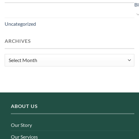
B
Uncategorized
ARCHIVES
Archives
ABOUT US
Our Story
Our Services