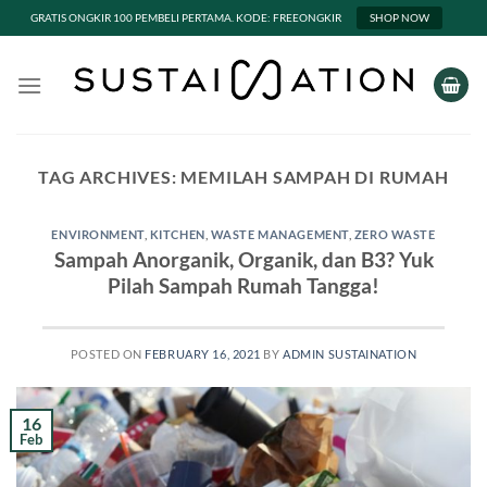
GRATIS ONGKIR 100 PEMBELI PERTAMA. KODE: FREEONGKIR
SHOP NOW
Skip
to
content
TAG ARCHIVES:
MEMILAH SAMPAH DI RUMAH
ENVIRONMENT
,
KITCHEN
,
WASTE MANAGEMENT
,
ZERO WASTE
Sampah Anorganik, Organik, dan B3? Yuk
Pilah Sampah Rumah Tangga!
POSTED ON
FEBRUARY 16, 2021
BY
ADMIN SUSTAINATION
16
Feb