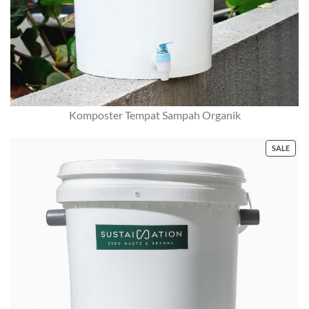
Komposter Tempat Sampah Organik
PRO
SALE
ON
SALE