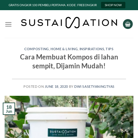
GRATIS ONGKIR 100 PEMBELI PERTAMA. KODE: FREEONGKIR
SHOP NOW
Skip
to
content
COMPOSTING
,
HOME & LIVING
,
INSPIRATIONS
,
TIPS
Cara Membuat Kompos di lahan
sempit, Dijamin Mudah!
POSTED ON
JUNE 18, 2020
BY
DWI SASETYANINGTYAS
18
Jun