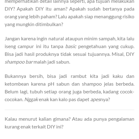
memperhatikan detail lainnya seperti, apa tujuan melakukan
DIY? Apakah DIY itu aman? Apakah sudah bertanya pada
orang yang lebih paham? Lalu apakah siap menanggung risiko
yang mungkin ditimbulkan?
Jangan karena ingin natural ataupun minim sampah, kita lalu
iseng campur ini itu tanpa
basic
pengetahuan yang cukup.
Bisa jadi hasil produknya tidak sesuai tujuannya. Misal, DIY
shampoo bar
malah jadi sabun.
Bukannya bersih, bisa jadi rambut kita jadi kaku dan
ketombean karena pH sabun dan shampoo jelas berbeda.
Belum lagi, tubuh setiap orang juga berbeda, kadang cocok-
cocokan.
Nggak
enak kan kalo pas dapet
apes
nya?
Kalau menurut kalian gimana? Atau ada punya pengalaman
kurang enak terkait DIY ini?