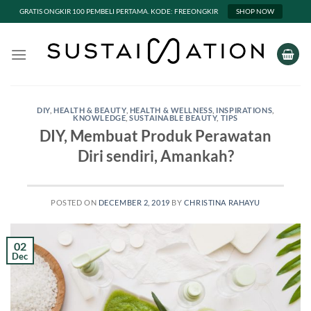
GRATIS ONGKIR 100 PEMBELI PERTAMA. KODE: FREEONGKIR
SHOP NOW
Skip
to
content
DIY
,
HEALTH & BEAUTY
,
HEALTH & WELLNESS
,
INSPIRATIONS
,
KNOWLEDGE
,
SUSTAINABLE BEAUTY
,
TIPS
DIY, Membuat Produk Perawatan
Diri sendiri, Amankah?
POSTED ON
DECEMBER 2, 2019
BY
CHRISTINA RAHAYU
02
Dec