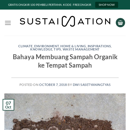
GRATIS ONGKIR 100 PEMBELI PERTAMA. KODE: FREEONGKIR
SHOP NOW
Skip
to
content
CLIMATE
,
ENVIRONMENT
,
HOME & LIVING
,
INSPIRATIONS
,
KNOWLEDGE
,
TIPS
,
WASTE MANAGEMENT
Bahaya Membuang Sampah Organik
ke Tempat Sampah
POSTED ON
OCTOBER 7, 2018
BY
DWI SASETYANINGTYAS
07
Oct