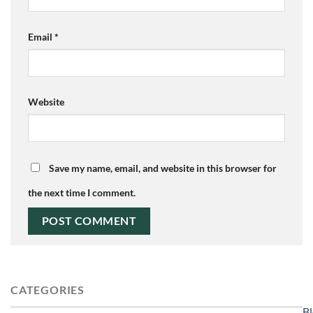
Email
*
Website
Save my name, email, and website in this browser for
the next time I comment.
CATEGORIES
B