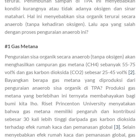
terurai. Penimbunan sampah di TPA ini menyebabkan
kondisi kurangnya atau tidak adanya oksigen dan sinar
matahari. Hal ini menyebabkan sisa organik terurai secara
anaerob (tanpa kehadiran oksigen). Lalu apa yang salah
dengan proses penguraian anaerob ini?
#1 Gas Metana
Penguraian sisa organik secara anaerob (tanpa oksigen) akan
menghasilkan campuran gas metana (CH4) sebanyak 55-75
vol% dan gas karbon dioksida (CO2) sebesar 25-45 vol%
[2]
.
Bayangkan berapa gas metana yang diproduksi dari
penguraian anaerob sisa organik di TPA? Produksi gas
metana yang berlebihan ini ternyata membahayakan bagi
bumi kita lho. Riset Princenton University menyatakan
bahwa gas metana memiliki pengaruh dan kontribusi
sebesar 30 kali lebih tinggi daripada gas karbon dioksida
terhadap efek rumah kaca dan pemanasan global
[3]
. Selain
menyebabkan efek rumah kaca dan pemanasan global, gas