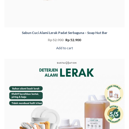
Sabun Cuci Alami Lerak Padat Serbaguna – Soap Nut Bar
Original
Current
Rp
52.900
Rp
52.900
price
price
was:
is:
Add to cart
Rp 52.900.
Rp 52.900.