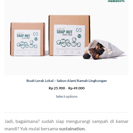
Buah Lerak Lokal – Sabun Alami Ramah Lingkungan
Price
Rp
25.900
–
Rp
49.000
range:
Rp 25.900
Select options
through
Rp 49.000
Jadi, bagaimana? sudah siap mengurangi sampah di kamar
mandi? Yuk mulai bersama
sustaination.