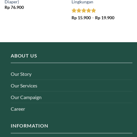
Diaper)
Lingkungan
Rp
76.900
Price
Rated
Rp
15.900
5.00
–
Rp
19.900
range:
out of 5
Rp 15.900
through
Rp 19.900
ABOUT US
Our Story
Our Services
Our Campaign
Career
INFORMATION