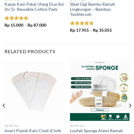
Kapas Kain Pakai Ulang Dua Sisi
Sikat Gigi Bambu Ramah
(Isi 5)- Reusable Cotton Pads
Lingkungan – Bamboo
Toothbrush
Price
Rated
Rp
15.000
5.00
–
Rp
87.000
range:
out of 5
Price
Rated
Rp
17.955
4.67
–
Rp
35.055
Rp 15.000
range:
out of 5
through
Rp 17.955
Rp 87.000
through
Rp 35.055
RELATED PRODUCTS
SHOP ALL
SHOP ALL
Insert Popok Kain Clodi (Cloth
Loofah Sponge Alami Ramah