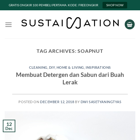
GRATIS ONGKIR 100 PEMBELI PERTAMA. KODE: FREEONGKIR
SHOP NOW
Skip
to
content
TAG ARCHIVES:
SOAPNUT
CLEANING
,
DIY
,
HOME & LIVING
,
INSPIRATIONS
Membuat Detergen dan Sabun dari Buah
Lerak
POSTED ON
DECEMBER 12, 2018
BY
DWI SASETYANINGTYAS
12
Dec