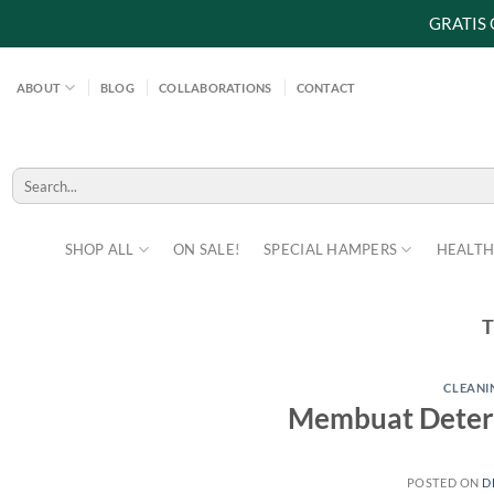
GRATIS
Skip
to
ABOUT
BLOG
COLLABORATIONS
CONTACT
content
Search
for:
SHOP ALL
ON SALE!
SPECIAL HAMPERS
HEALTH
CLEANI
Membuat Deterg
POSTED ON
D