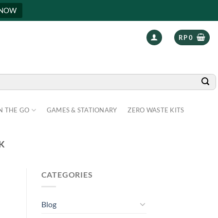
 NOW
RP
0
N THE GO
GAMES & STATIONARY
ZERO WASTE KITS
K
CATEGORIES
Blog