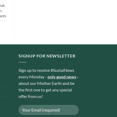
rak
,
n
,
nts
SIGNUP FOR NEWSLETTER
Sign up to receive #SustaiNews
every Monday -
only good news
-
about our Mother Earth and be
the first one to get any special
offer from us!