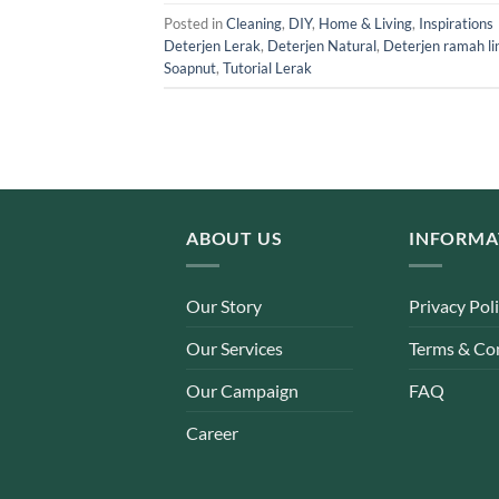
Posted in
Cleaning
,
DIY
,
Home & Living
,
Inspirations
Deterjen Lerak
,
Deterjen Natural
,
Deterjen ramah l
Soapnut
,
Tutorial Lerak
ABOUT US
INFORMA
Our Story
Privacy Pol
Our Services
Terms & Co
Our Campaign
FAQ
Career