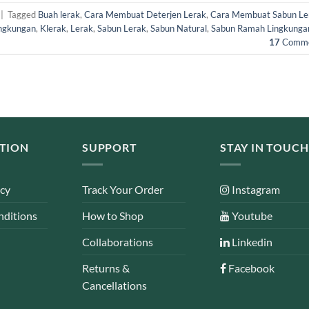
|
Tagged
Buah lerak
,
Cara Membuat Deterjen Lerak
,
Cara Membuat Sabun Le
ingkungan
,
Klerak
,
Lerak
,
Sabun Lerak
,
Sabun Natural
,
Sabun Ramah Lingkunga
17
Comme
TION
SUPPORT
STAY IN TOUCH
icy
Track Your Order
Instagram
nditions
How to Shop
Youtube
Collaborations
Linkedin
Returns &
Facebook
Cancellations