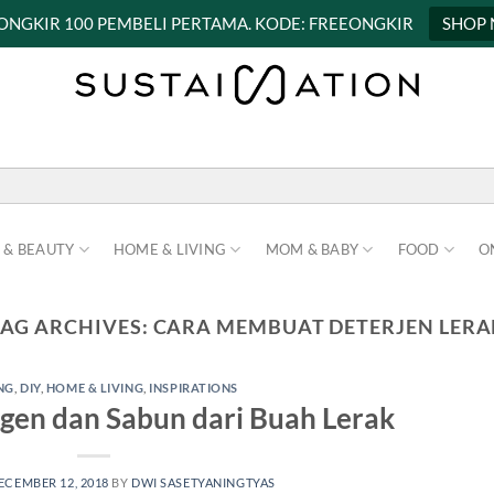
 ONGKIR 100 PEMBELI PERTAMA. KODE: FREEONGKIR
SHOP
 & BEAUTY
HOME & LIVING
MOM & BABY
FOOD
O
TAG ARCHIVES:
CARA MEMBUAT DETERJEN LERA
NG
,
DIY
,
HOME & LIVING
,
INSPIRATIONS
en dan Sabun dari Buah Lerak
ECEMBER 12, 2018
BY
DWI SASETYANINGTYAS