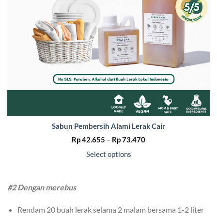
Sabun Pembersih Alami Lerak Cair
Price
Rp
42.655
–
Rp
73.470
range:
Rp 42.655
Select options
through
Rp 73.470
#2 Dengan merebus
Rendam 20 buah lerak selama 2 malam bersama 1-2 liter