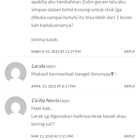
apabila aku tambahkan 2sdm garam lalu aku
simpan dalam botol kosong untuk stok (ga
dibuka sampai butuh) itu bisa lebih dari 1 bulan
kah kadaluarsanya?
terima kasih.
MARCH 10, 2021 AT 11:27 PM
REPLY
Larala
says:
Makasii bermanfaat banget ilmunyaa❣️✨
APRIL 22, 2021 AT 8:17 PM
REPLY
Cicilia Novia
says:
Halo kak..
Lerak yg digunakan baiknya lerak basah atau
kering ya??
MAY 21, 2022 AT 5:21 PM
REPLY