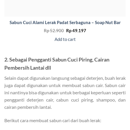
Sabun Cuci Alami Lerak Padat Serbaguna – Soap Nut Bar
Original
Current
Rp
52.900
Rp
49.197
price
price
was:
is:
Add to cart
Rp 52.900.
Rp 49.197.
2. Sebagai Pengganti Sabun Cuci Piring, Cairan
Pembersih Lantai dll
Selain dapat digunakan langsung sebagai deterjen, buah lerak
juga dapat digunakan untuk membuat sabun cair. Sabun cair
ini nantinya bisa digunakan untuk berbagai keperluan seperti
pengganti deterjen cair, cabun cuci piring, shampoo, dan
cairan pembersih lantai.
Berikut cara membuat sabun cari dari buah lerak: