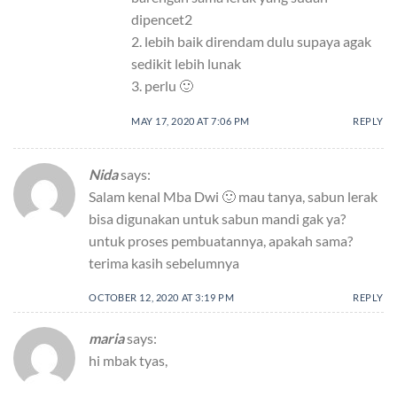
dipencet2
2. lebih baik direndam dulu supaya agak
sedikit lebih lunak
3. perlu 🙂
MAY 17, 2020 AT 7:06 PM
REPLY
Nida
says:
Salam kenal Mba Dwi 🙂 mau tanya, sabun lerak
bisa digunakan untuk sabun mandi gak ya?
untuk proses pembuatannya, apakah sama?
terima kasih sebelumnya
OCTOBER 12, 2020 AT 3:19 PM
REPLY
maria
says:
hi mbak tyas,