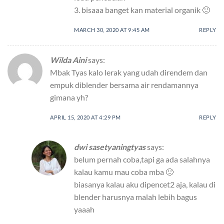
3. bisaaa banget kan material organik 🙂
MARCH 30, 2020 AT 9:45 AM
REPLY
Wilda Aini
says:
Mbak Tyas kalo lerak yang udah direndem dan
empuk diblender bersama air rendamannya
gimana yh?
APRIL 15, 2020 AT 4:29 PM
REPLY
dwi sasetyaningtyas
says:
belum pernah coba,tapi ga ada salahnya
kalau kamu mau coba mba 🙂
biasanya kalau aku dipencet2 aja, kalau di
blender harusnya malah lebih bagus
yaaah