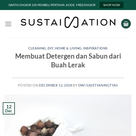
GRATIS ONGKIR 100 PEMBELI PERTAMA. KODE: FREEONGKIR
SHOP NOW
Skip
to
content
CLEANING
,
DIY
,
HOME & LIVING
,
INSPIRATIONS
Membuat Detergen dan Sabun dari
Buah Lerak
POSTED ON
DECEMBER 12, 2018
BY
DWI SASETYANINGTYAS
12
Dec