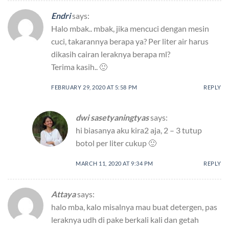
Endri
says:
Halo mbak.. mbak, jika mencuci dengan mesin
cuci, takarannya berapa ya? Per liter air harus
dikasih cairan leraknya berapa ml?
Terima kasih.. 🙂
FEBRUARY 29, 2020 AT 5:58 PM
REPLY
dwi sasetyaningtyas
says:
hi biasanya aku kira2 aja, 2 – 3 tutup
botol per liter cukup 🙂
MARCH 11, 2020 AT 9:34 PM
REPLY
Attaya
says:
halo mba, kalo misalnya mau buat detergen, pas
leraknya udh di pake berkali kali dan getah