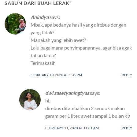
SABUN DARI BUAH LERAK
”
Anindya
says:
Mbak, apa bedanya hasil yang direbus dengan
yang tidak?
Manakah yang lebih awet?
Lalu bagaimana penyimpanannya, agar bisa agak
tahan lama?
Terimakasih
FEBRUARY 10, 2020 AT 1:35 PM
REPLY
dwi sasetyaningtyas
says:
hi,
direbus ditambahkan 2 sendok makan
garam per 1 liter. awet sampai 1 bulan 🙂
FEBRUARY 11, 2020 AT 11:01 AM
REPLY