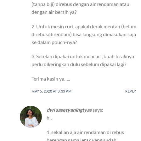
(tanpa biji) direbus dengan air rendaman atau
dengan air bersih ya?
2. Untuk mesin cuci, apakah lerak mentah (belum
direbus/direndam) bisa langsung dimasukan saja
ke dalam pouch-nya?
3. Setelah dipakai untuk mencuci, buah leraknya
perlu dikeringkan dulu sebelum dipakai lagi?
Terima kasih ya…..
MAY 5, 2020 AT 3:33 PM
REPLY
dwi sasetyaningtyas
says:
hi,
1. sekalian aja air rendaman di rebus
barengan sama lerak yang sudah