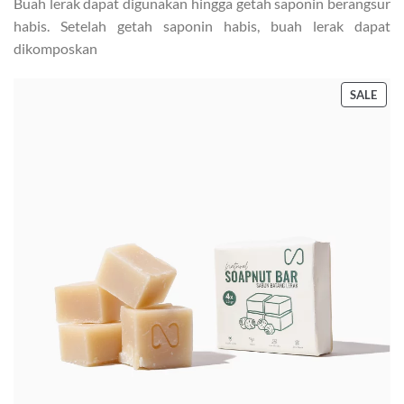
Buah lerak dapat digunakan hingga getah saponin berangsur
habis. Setelah getah saponin habis, buah lerak dapat
dikomposkan
PRO
SALE
ON
SALE