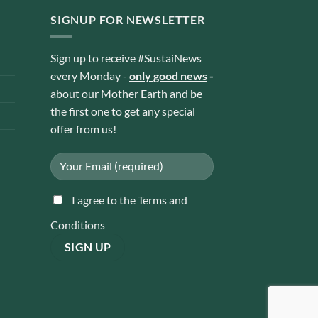
SIGNUP FOR NEWSLETTER
Sign up to receive #SustaiNews
every Monday -
only good news
-
about our Mother Earth and be
the first one to get any special
offer from us!
I agree to the Terms and
Conditions