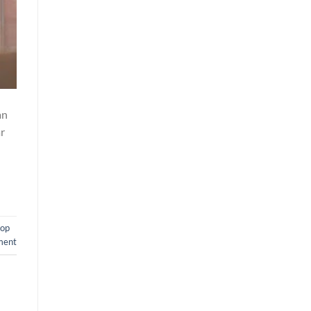
an
r
op
ment