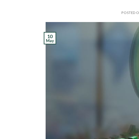
POSTED 
10
May