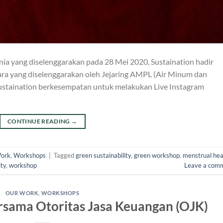
a yang diselenggarakan pada 28 Mei 2020, Sustaination hadir
cara yang diselenggarakan oleh Jejaring AMPL (Air Minum dan
Sustaination berkesempatan untuk melakukan Live Instagram
CONTINUE READING
→
ork
,
Workshops
|
Tagged
green sustainability
,
green workshop
,
menstrual hea
ity
,
workshop
Leave a com
OUR WORK
,
WORKSHOPS
sama Otoritas Jasa Keuangan (OJK)