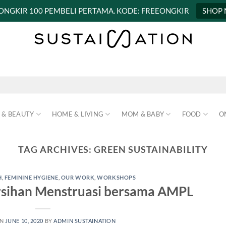
 ONGKIR 100 PEMBELI PERTAMA. KODE: FREEONGKIR
SHOP
 & BEAUTY
HOME & LIVING
MOM & BABY
FOOD
O
TAG ARCHIVES:
GREEN SUSTAINABILITY
H
,
FEMININE HYGIENE
,
OUR WORK
,
WORKSHOPS
sihan Menstruasi bersama AMPL
ON
JUNE 10, 2020
BY
ADMIN SUSTAINATION