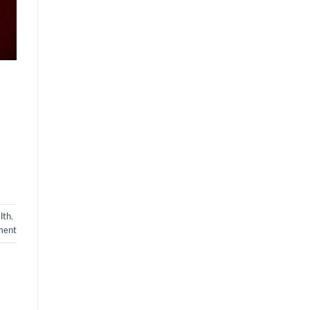
lth
,
ment