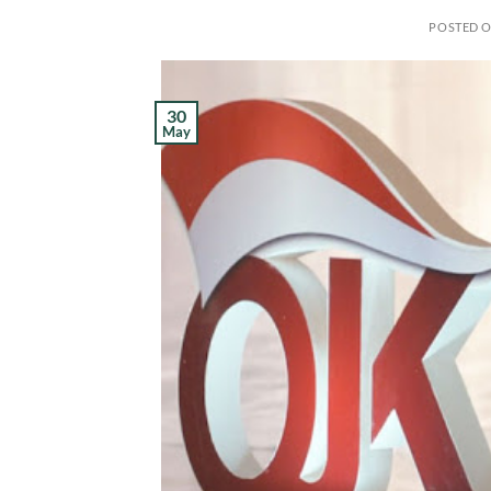
POSTED 
30
May