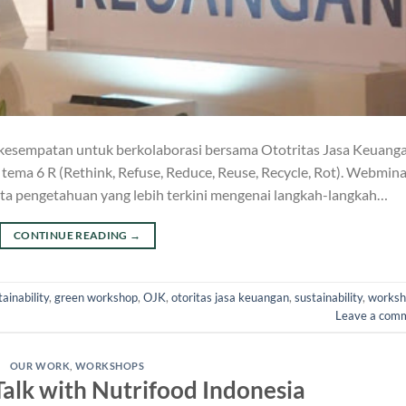
rkesempatan untuk berkolaborasi bersama Ototritas Jasa Keuang
ma 6 R (Rethink, Refuse, Reduce, Reuse, Recycle, Rot). Webmina
rta pengetahuan yang lebih terkini mengenai langkah-langkah…
CONTINUE READING
→
ainability
,
green workshop
,
OJK
,
otoritas jasa keuangan
,
sustainability
,
worksh
Leave a com
OUR WORK
,
WORKSHOPS
alk with Nutrifood Indonesia