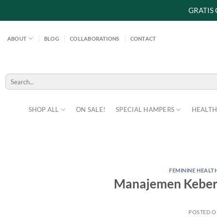
GRATIS
Skip
to
ABOUT
BLOG
COLLABORATIONS
CONTACT
content
Search
for:
SHOP ALL
ON SALE!
SPECIAL HAMPERS
HEALTH
FEMININE HEALT
Manajemen Keber
POSTED 