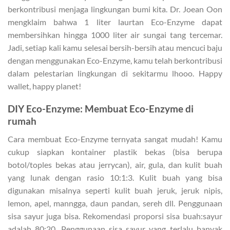
berkontribusi menjaga lingkungan bumi kita. Dr. Joean Oon
mengklaim bahwa 1 liter laurtan Eco-Enzyme dapat
membersihkan hingga 1000 liter air sungai tang tercemar.
Jadi, setiap kali kamu selesai bersih-bersih atau mencuci baju
dengan menggunakan Eco-Enzyme, kamu telah berkontribusi
dalam pelestarian lingkungan di sekitarmu lhooo. Happy
wallet, happy planet!
DIY Eco-Enzyme: Membuat Eco-Enzyme di
rumah
Cara membuat Eco-Enzyme ternyata sangat mudah! Kamu
cukup siapkan kontainer plastik bekas (bisa berupa
botol/toples bekas atau jerrycan), air, gula, dan kulit buah
yang lunak dengan rasio 10:1:3. Kulit buah yang bisa
digunakan misalnya seperti kulit buah jeruk, jeruk nipis,
lemon, apel, manngga, daun pandan, sereh dll. Penggunaan
sisa sayur juga bisa. Rekomendasi proporsi sisa buah:sayur
adalah 80:20. Penggunaan sisa sayur yang terlalu banyak