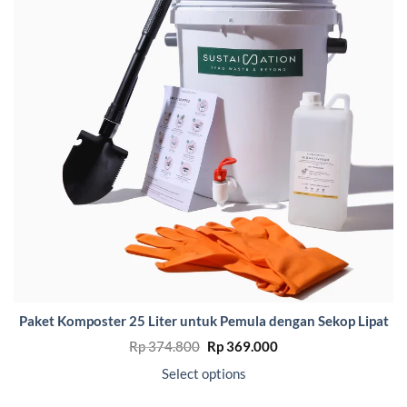
Paket Komposter 25 Liter untuk Pemula dengan Sekop Lipat
Original
Current
Rp
374.800
Rp
369.000
price
price
was:
is:
Select options
Rp 374.800.
Rp 369.000.