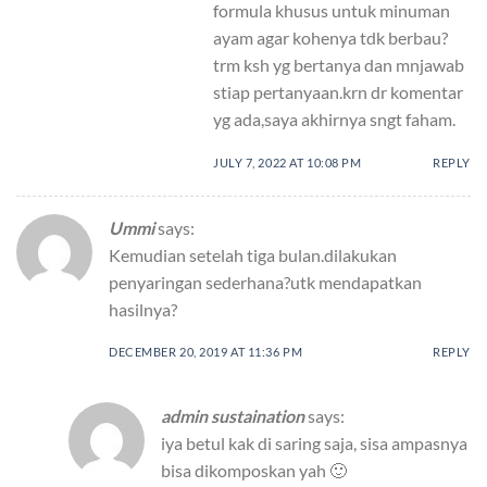
formula khusus untuk minuman
ayam agar kohenya tdk berbau?
trm ksh yg bertanya dan mnjawab
stiap pertanyaan.krn dr komentar
yg ada,saya akhirnya sngt faham.
JULY 7, 2022 AT 10:08 PM
REPLY
Ummi
says:
Kemudian setelah tiga bulan.dilakukan
penyaringan sederhana?utk mendapatkan
hasilnya?
DECEMBER 20, 2019 AT 11:36 PM
REPLY
admin sustaination
says:
iya betul kak di saring saja, sisa ampasnya
bisa dikomposkan yah 🙂