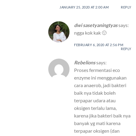
JANUARY 25, 2020 AT 2:00 AM
REPLY
dwi sasetyaningtyas
says:
ngga kok kak 🙂
FEBRUARY 6, 2020 AT 2:56 PM
REPLY
Rebelions
says:
Proses fermentasi eco
enzyme ini menggunakan
cara anaerob, jadi bakteri
baik nya tidak boleh
terpapar udara atau
oksigen terlalu lama,
karena jika bakteri baik nya
banyak yg mati karena
terpapar oksigen (dan