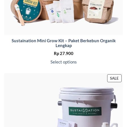
Sustaination Mini Grow Kit – Paket Berkebun Organik
Lengkap
Rp
27.900
Select options
PRO
SALE
ON
SALE