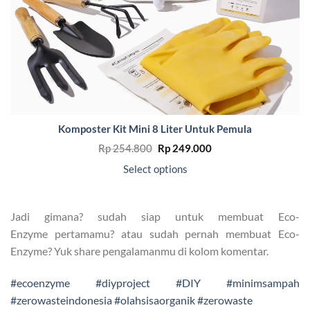
Komposter Kit Mini 8 Liter Untuk Pemula
Original
Current
Rp
254.800
Rp
249.000
price
price
was:
is:
Select options
Rp 254.800.
Rp 249.000.
Jadi gimana? sudah siap untuk membuat Eco-
Enzyme pertamamu? atau sudah pernah membuat Eco-
Enzyme? Yuk share pengalamanmu di kolom komentar.
#ecoenzyme
#diyproject
#DIY
#minimsampah
#zerowasteindonesia
#olahsisaorganik
#zerowaste