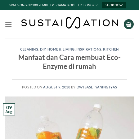
GRATIS ONGKIR 100 PEMBELI PERTAMA. KODE: FREEONGKIR
SHOP NOW
Skip
to
content
CLEANING
,
DIY
,
HOME & LIVING
,
INSPIRATIONS
,
KITCHEN
Manfaat dan Cara membuat Eco-
Enzyme di rumah
POSTED ON
AUGUST 9, 2018
BY
DWI SASETYANINGTYAS
09
Aug