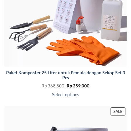
Paket Komposter 25 Liter untuk Pemula dengan Sekop Set 3
Pcs
Original
Current
Rp
368.800
Rp
359.000
price
price
was:
is:
Select options
Rp 368.800.
Rp 359.000.
PRO
SALE
ON
SALE