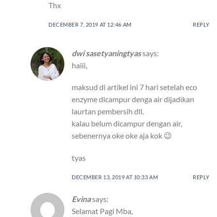
Thx
DECEMBER 7, 2019 AT 12:46 AM
REPLY
dwi sasetyaningtyas
says:
haiii,
maksud di artikel ini 7 hari setelah eco
enzyme dicampur denga air dijadikan
laurtan pembersih dll.
kalau belum dicampur dengan air,
sebenernya oke oke aja kok 😉
tyas
DECEMBER 13, 2019 AT 10:33 AM
REPLY
Evina
says:
Selamat Pagi Mba,