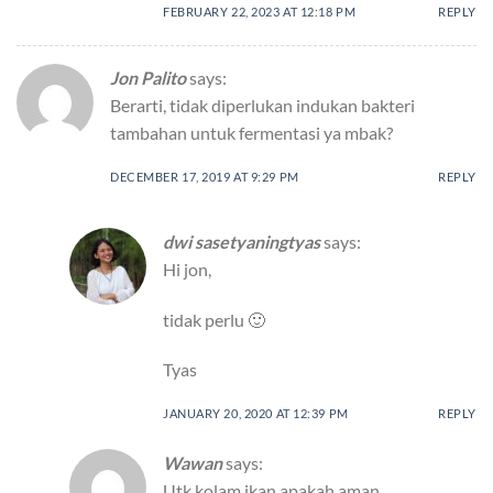
FEBRUARY 22, 2023 AT 12:18 PM
REPLY
Jon Palito
says:
Berarti, tidak diperlukan indukan bakteri
tambahan untuk fermentasi ya mbak?
DECEMBER 17, 2019 AT 9:29 PM
REPLY
dwi sasetyaningtyas
says:
Hi jon,
tidak perlu 🙂
Tyas
JANUARY 20, 2020 AT 12:39 PM
REPLY
Wawan
says:
Utk kolam ikan apakah aman