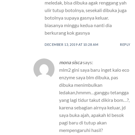
meledak, bisa dibuka agak renggang yah
ulir tutup botolnya, sesekali dibuka juga
botolnya supaya gasnya keluar.
biasanya minggu kedua nanti dia
berkurang kok gasnya
DECEMBER 13, 2019 AT 10:28 AM
REPLY
mona sisca
says:
mlm2 gini saya baru inget kalo eco
enzyme saya blm dibuka, pas
dibuka menimbulkan
ledakan,hmmm…ganggu tetangga
yang lagi tidur takut dikira bom…?,
karena sebagian airnya keluar, jd
saya buka ajah, apakah kl besok
pagi baru di tutup akan
mempengaruhi hasil?