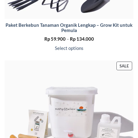
Paket Berkebun Tanaman Organik Lengkap – Grow Kit untuk
Pemula
Price
Rp
59.900
–
Rp
134.000
range:
Rp 59.900
Select options
through
Rp 134.000
PRO
SALE
ON
SALE