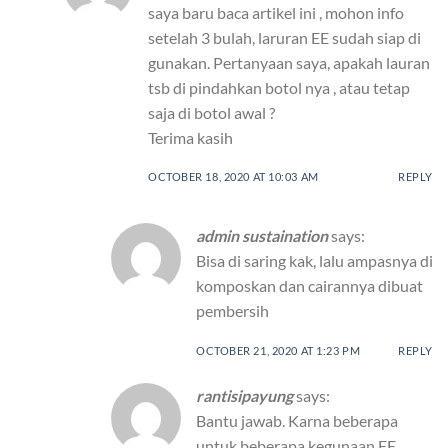
saya baru baca artikel ini , mohon info
setelah 3 bulah, laruran EE sudah siap di
gunakan. Pertanyaan saya, apakah lauran
tsb di pindahkan botol nya , atau tetap
saja di botol awal ?
Terima kasih
OCTOBER 18, 2020 AT 10:03 AM
REPLY
admin sustaination
says:
Bisa di saring kak, lalu ampasnya di
komposkan dan cairannya dibuat
pembersih
OCTOBER 21, 2020 AT 1:23 PM
REPLY
rantisipayung
says:
Bantu jawab. Karna beberapa
untuk beberapa kegunaan EE