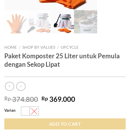
HOME
/
SHOP BY VALUES
/
UPCYCLE
Paket Komposter 25 Liter untuk Pemula
dengan Sekop Lipat
Original
Current
374.800
369.000
Rp
Rp
price
price
Varian
was:
is:
Rp 374.800.
Rp 369.000.
ADD TO CART