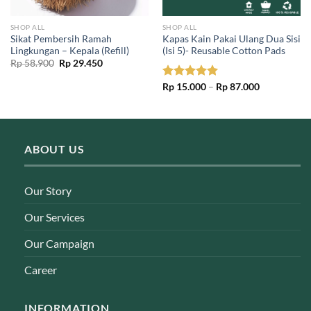
SHOP ALL
SHOP ALL
Sikat Pembersih Ramah
Kapas Kain Pakai Ulang Dua Sisi
Lingkungan – Kepala (Refill)
(Isi 5)- Reusable Cotton Pads
Original
Current
Rp
58.900
Rp
29.450
price
price
was:
is:
Price
Rated
Rp
15.000
5.00
–
Rp
87.000
Rp 58.900.
Rp 29.450.
range:
out of 5
Rp 15.000
through
Rp 87.000
ABOUT US
Our Story
Our Services
Our Campaign
Career
INFORMATION